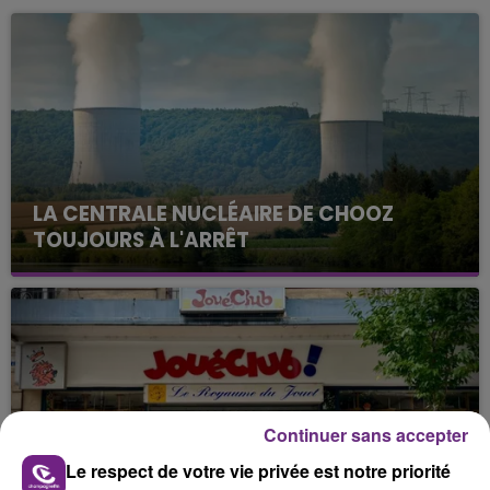
LA CENTRALE NUCLÉAIRE DE CHOOZ
TOUJOURS À L'ARRÊT
Cela fait déjà une semaine que la centrale
nucléaire ardennaise est à l'arrêt. Une situation
justifiée par la sécheresse intense qui est toujours
présente.
Continuer sans accepter
Le respect de votre vie privée est notre priorité
LE MAGASIN JOUÉCLUB DE REIMS FERME