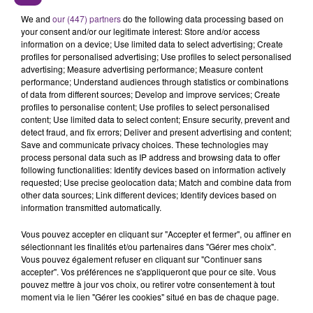
SES PORTES
We and
our (447) partners
do the following data processing based on
C'était l'une des institutions du centre-ville
your consent and/or our legitimate interest: Store and/or access
information on a device; Use limited data to select advertising; Create
rémois. Le magasin JouéClub est contraint de
profiles for personalised advertising; Use profiles to select personalised
fermer ses portes.
advertising; Measure advertising performance; Measure content
TITRES DIFFUSÉS
performance; Understand audiences through statistics or combinations
of data from different sources; Develop and improve services; Create
profiles to personalise content; Use profiles to select personalised
content; Use limited data to select content; Ensure security, prevent and
7h43
7h43
7h40
7h40
detect fraud, and fix errors; Deliver and present advertising and content;
Save and communicate privacy choices. These technologies may
process personal data such as IP address and browsing data to offer
following functionalities: Identify devices based on information actively
requested; Use precise geolocation data; Match and combine data from
other data sources; Link different devices; Identify devices based on
information transmitted automatically.
Vous pouvez accepter en cliquant sur "Accepter et fermer", ou affiner en
sélectionnant les finalités et/ou partenaires dans "Gérer mes choix".
Vous pouvez également refuser en cliquant sur "Continuer sans
MANON LISA
ONEREPUBLIC
accepter". Vos préférences ne s'appliqueront que pour ce site. Vous
Le Petit Pecheur
I Ain't Worried
pouvez mettre à jour vos choix, ou retirer votre consentement à tout
moment via le lien "Gérer les cookies" situé en bas de chaque page.
7h38
7h38
7h31
7h31