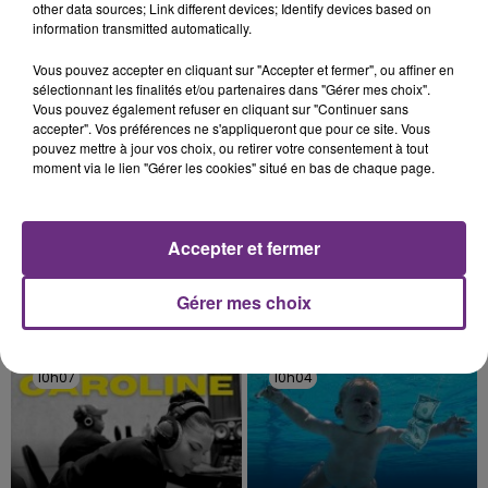
fermer ses portes.
other data sources; Link different devices; Identify devices based on
TITRES DIFFUSÉS
information transmitted automatically.
Vous pouvez accepter en cliquant sur "Accepter et fermer", ou affiner en
10h17
10h17
10h13
10h13
sélectionnant les finalités et/ou partenaires dans "Gérer mes choix".
Vous pouvez également refuser en cliquant sur "Continuer sans
accepter". Vos préférences ne s'appliqueront que pour ce site. Vous
pouvez mettre à jour vos choix, ou retirer votre consentement à tout
moment via le lien "Gérer les cookies" situé en bas de chaque page.
Accepter et fermer
Gérer mes choix
MANESKIN
ANGELE & JUSTICE
The Loneliest
What You Want
10h07
10h07
10h04
10h04