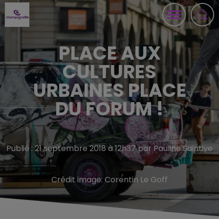
PLACE AUX
CULTURES
URBAINES PLACE
DU FORUM !
Publié : 21 septembre 2018 à 12h37 par Pauline Saintive
Crédit image:
Corentin Le Goff