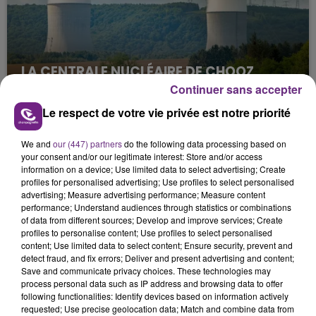
LA CENTRALE NUCLÉAIRE DE CHOOZ
TOUJOURS À L'ARRÊT
Continuer sans accepter
Cela fait déjà une semaine que la centrale
Le respect de votre vie privée est notre priorité
nucléaire ardennaise est à l'arrêt. Une situation
justifiée par la sécheresse intense qui est toujours
We and
our (447) partners
do the following data processing based on
présente.
your consent and/or our legitimate interest: Store and/or access
information on a device; Use limited data to select advertising; Create
profiles for personalised advertising; Use profiles to select personalised
advertising; Measure advertising performance; Measure content
performance; Understand audiences through statistics or combinations
of data from different sources; Develop and improve services; Create
profiles to personalise content; Use profiles to select personalised
LE MAGASIN JOUÉCLUB DE REIMS FERME
content; Use limited data to select content; Ensure security, prevent and
detect fraud, and fix errors; Deliver and present advertising and content;
SES PORTES
Save and communicate privacy choices. These technologies may
C'était l'une des institutions du centre-ville
process personal data such as IP address and browsing data to offer
following functionalities: Identify devices based on information actively
rémois. Le magasin JouéClub est contraint de
requested; Use precise geolocation data; Match and combine data from