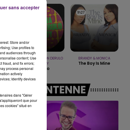
10h00 - 14h00
uer sans accepter
LE TICKET DE CAISSE
1h31
1h31
1h27
1h27
e
erest: Store and/or
tising; Use profiles to
tand audiences through
personalise content; Use
DJ GOJA & JASON DERULO
BRANDY & MONICA
The Boy Is Mine
 fraud, and fix errors;
& MELODY
Mi Chico
 may process personal
mation actively
vices; Identify devices
A L'ANTENNE
rtenaires dans "Gérer
s'appliqueront que pour
les cookies" situé en