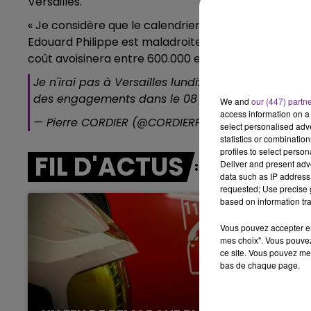
Versailles.
LE BEST OF DE LA FAMILLE
CHAMPAGNE FM
« Je considère que le calendrier choisi pour cette d
Edouard Philippe est maladroite et ne vise qu’à l’af
coût avoisinera entre 600.000 et 1 million d’euros pou
Je n'irai pas à Versailles lundi:coup politique, coût
des engagements dans le 08
We and
our (447) partn
access information on a 
— Pierre CORDIER (@CORDIERPierre08)
1 juillet 2017
select personalised ad
statistics or combinatio
profiles to select person
FIL D'ACTUS
Deliver and present adv
data such as IP address 
requested; Use precise g
based on information tra
Vous pouvez accepter en 
mes choix". Vous pouvez
ce site. Vous pouvez met
bas de chaque page.