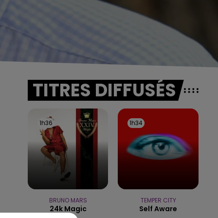
TITRES DIFFUSÉS
1h36
1h36
1h34
1h34
BRUNO MARS
TEMPER CITY
24k Magic
Self Aware