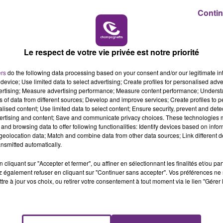
6h00 - 10h00
Contin
LA FAMILLE
éclaration, 24 heures avant celle du Premier Ministre
faiblir. C’est une pure opération de communication, dont l
r l’organisation. ».
Le respect de votre vie privée est notre priorité
 pour les contribuables, inutile:Philippe parle mardi...j'ai
ers
do the following data processing based on your consent and/or our legitimate int
device; Use limited data to select advertising; Create profiles for personalised adver
vertising; Measure advertising performance; Measure content performance; Unders
ns of data from different sources; Develop and improve services; Create profiles to 
alised content; Use limited data to select content; Ensure security, prevent and detect
ertising and content; Save and communicate privacy choices. These technologies
and browsing data to offer following functionalities: Identify devices based on infor
eolocation data; Match and combine data from other data sources; Link different de
nsmitted automatically.
cliquant sur "Accepter et fermer", ou affiner en sélectionnant les finalités et/ou pa
 également refuser en cliquant sur "Continuer sans accepter". Vos préférences ne 
tre à jour vos choix, ou retirer votre consentement à tout moment via le lien "Gérer 