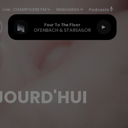
Live :
CHAMPAGNE FM
Webradios
Podcasts
Four To The Floor
OFENBACH & STARSAILOR
JOURD'HUI