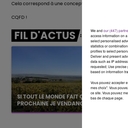
Cela correspond à une conception au 1er janvier, dat
6h00 - 10h00
LA FAMILLE
CQFD !
We and
our (447) partn
FIL D'ACTUS
access information on a 
select personalised ad
statistics or combinatio
profiles to select person
Deliver and present adv
data such as IP address 
requested; Use precise g
based on information tra
Vous pouvez accepter en 
mes choix". Vous pouvez
ce site. Vous pouvez met
SI TOUT LE MONDE FAIT ÇA, MOI L'ANNÉE
bas de chaque page.
PROCHAINE JE VENDANGE EN...
La vendange en Champagne a débuté ce jeudi
6 août dans la commune de Montgueux (Aube).
10h00 - 14h00
LE TICKET DE CAISSE
Du jamais vu !