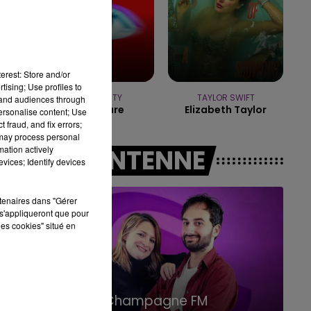
14h00 - 15h00
LA RADIO POP
erest: Store and/or
tising; Use profiles to
TEMPER CITY
TAYLOR SWIFT
tand audiences through
Self Aware
Elizabeth Taylor
personalise content; Use
 fraud, and fix errors;
 may process personal
mation actively
A L'ANTENNE
vices; Identify devices
rtenaires dans "Gérer
s'appliqueront que pour
les cookies" situé en
15h00 - 19h00
Le Club Champagne FM