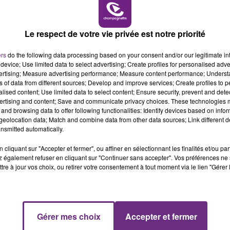
e où il y a deux fois de conceptions.
10h00 - 14h00
LE TICKET DE CAISSE
Le respect de votre vie privée est notre priorité
ers
do the following data processing based on your consent and/or our legitimate int
device; Use limited data to select advertising; Create profiles for personalised adver
vertising; Measure advertising performance; Measure content performance; Unders
ns of data from different sources; Develop and improve services; Create profiles to 
alised content; Use limited data to select content; Ensure security, prevent and detect
ertising and content; Save and communicate privacy choices. These technologies
and browsing data to offer following functionalities: Identify devices based on infor
eolocation data; Match and combine data from other data sources; Link different de
nsmitted automatically.
cliquant sur "Accepter et fermer", ou affiner en sélectionnant les finalités et/ou pa
 également refuser en cliquant sur "Continuer sans accepter". Vos préférences ne 
tre à jour vos choix, ou retirer votre consentement à tout moment via le lien "Gérer 
L'INSPECTION DU TRAVAIL RAPPELLE À
L'ORDRE SUR LES CONDITIONS DE...
Alors que les dates de début des vendange
2026 s'est avéré être plus précoce que prévu,
14h00 - 15h00
Gérer mes choix
Accepter et fermer
La Radio Pop
l'inspection du Travail en profite pour rappeler