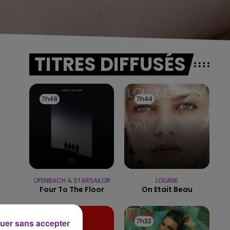
TITRES DIFFUSÉS
7h48
7h48
7h44
7h44
OFENBACH & STARSAILOR
LOUANE
Four To The Floor
On Etait Beau
7h41
7h41
7h33
7h33
uer sans accepter