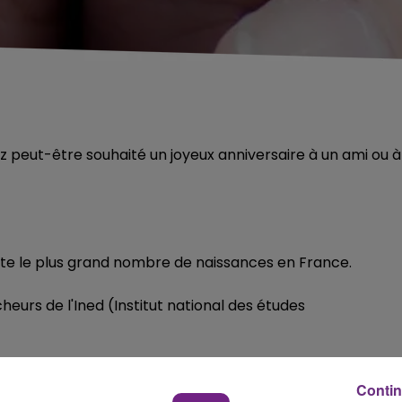
z peut-être souhaité un joyeux anniversaire à un ami ou à
pte le plus grand nombre de naissances en France.
eurs de l'Ined (Institut national des études
Contin