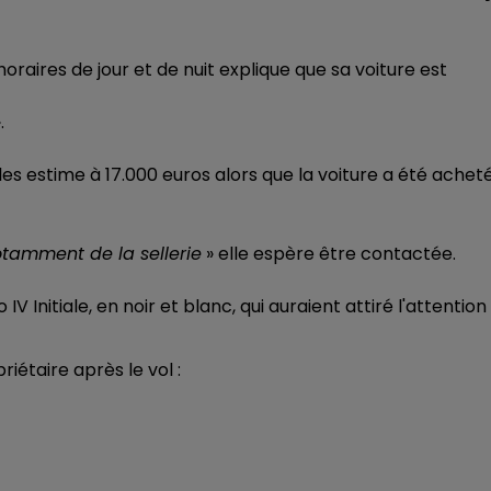
7h00 - 12h00
LE WEEK-END CHAMPAGNE FM
horaires de jour et de nuit explique que sa voiture est
.
les estime à 17.000 euros alors que la voiture a été achet
otamment de la sellerie
» elle espère être contactée.
IV Initiale, en noir et blanc, qui auraient attiré l'attention
iétaire après le vol :