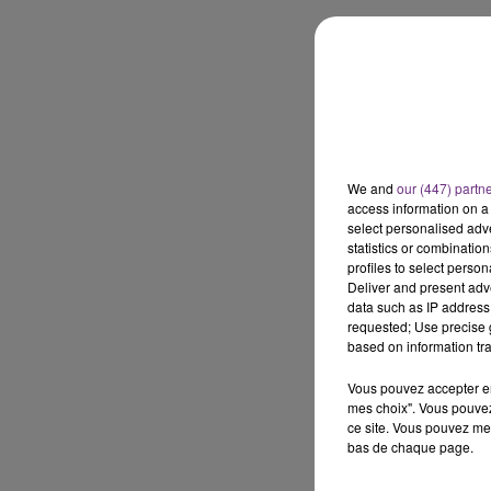
7h00 - 12h00
GNE FM
LE WEEK-END CHAMPAGNE F
We and
our (447) partn
access information on a 
select personalised ad
statistics or combinatio
profiles to select person
Deliver and present adv
data such as IP address 
requested; Use precise g
based on information tra
Vous pouvez accepter en 
mes choix". Vous pouvez
ce site. Vous pouvez met
bas de chaque page.