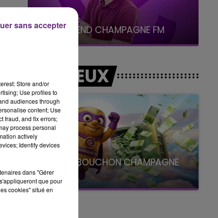
7h00 - 12h00
uer sans accepter
LE WEEK-END CHAMPAGNE FM
LES JEUX
erest: Store and/or
tising; Use profiles to
tand audiences through
personalise content; Use
 fraud, and fix errors;
 may process personal
mation actively
vices; Identify devices
LE SUPER BOUCHON CHAMPAGNE
FM
rtenaires dans "Gérer
s'appliqueront que pour
avec La Famille Champagne FM, à 8H10
les cookies" situé en