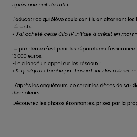
après une nuit de taff
».
16h00 - 20h00
LE WEEK-END CHAMPAGNE FM
L'éducatrice qui élève seule son fils en alternant les 
récente :
«
J'ai acheté cette Clio IV Initiale à crédit en mars
»
Le problème c'est pour les réparations, l'assurance 
13.000 euros.
Elle a lancé un appel sur les réseaux :
«
Si quelqu'un tombe par hasard sur des pièces, n
D'après les enquêteurs, ce serait les sièges de sa Clio 
des voleurs.
Découvrez les photos étonnantes, prises par la propr