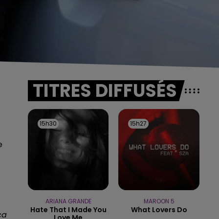
TITRES DIFFUSÉS
15h30
15h30
15h27
15h27
e
ARIANA GRANDE
MAROON 5
Hate That I Made You
What Lovers Do
ça
Love Me