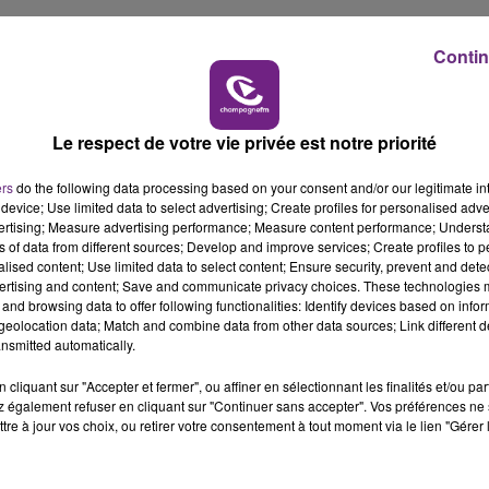
16h00 - 20h00
Contin
M
LE WEEK-END CHAMPAGNE FM
Le respect de votre vie privée est notre priorité
ers
do the following data processing based on your consent and/or our legitimate int
device; Use limited data to select advertising; Create profiles for personalised adver
vertising; Measure advertising performance; Measure content performance; Unders
ns of data from different sources; Develop and improve services; Create profiles to 
alised content; Use limited data to select content; Ensure security, prevent and detect
ertising and content; Save and communicate privacy choices. These technologies
and browsing data to offer following functionalities: Identify devices based on infor
eolocation data; Match and combine data from other data sources; Link different de
nsmitted automatically.
cliquant sur "Accepter et fermer", ou affiner en sélectionnant les finalités et/ou pa
 également refuser en cliquant sur "Continuer sans accepter". Vos préférences ne 
tre à jour vos choix, ou retirer votre consentement à tout moment via le lien "Gérer 