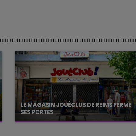
LE MAGASIN JOUÉCLUB DE REIMS FERME
SES PORTES
C'était l'une des institutions du centre-ville
rémois. Le magasin JouéClub est contraint de
fermer ses portes.