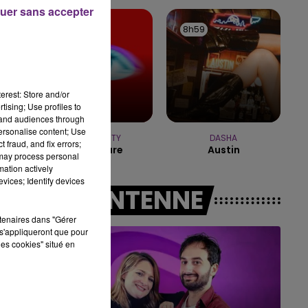
14h00 - 15h00
uer sans accepter
LA RADIO POP
9h05
9h05
8h59
8h59
erest: Store and/or
tising; Use profiles to
tand audiences through
personalise content; Use
TEMPER CITY
DASHA
 fraud, and fix errors;
Self Aware
Austin
 may process personal
mation actively
vices; Identify devices
A L'ANTENNE
rtenaires dans "Gérer
s'appliqueront que pour
les cookies" situé en