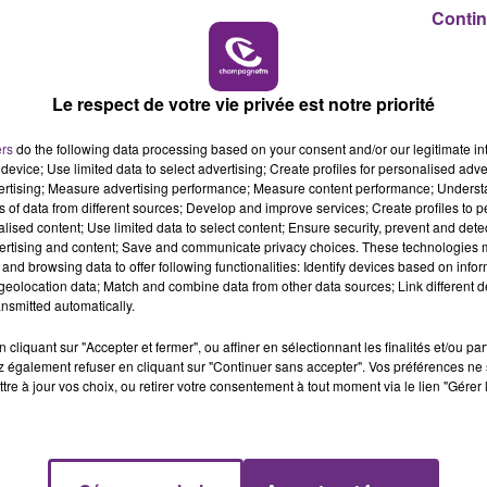
Guillaume ont fait part de leur soulagement.
10h00 - 14h00
Contin
LE TICKET DE CAISSE
e.
pourvoir en cassation.
Le respect de votre vie privée est notre priorité
e notre podcast Enquêtes.
ers
do the following data processing based on your consent and/or our legitimate int
device; Use limited data to select advertising; Create profiles for personalised adver
vertising; Measure advertising performance; Measure content performance; Unders
ns of data from different sources; Develop and improve services; Create profiles to 
alised content; Use limited data to select content; Ensure security, prevent and detect
ertising and content; Save and communicate privacy choices. These technologies
and browsing data to offer following functionalities: Identify devices based on infor
eolocation data; Match and combine data from other data sources; Link different de
nsmitted automatically.
cliquant sur "Accepter et fermer", ou affiner en sélectionnant les finalités et/ou pa
 également refuser en cliquant sur "Continuer sans accepter". Vos préférences ne 
tre à jour vos choix, ou retirer votre consentement à tout moment via le lien "Gérer 
VENEZ FÊTER CE WEEK-END
L'ANNIVERSAIRE DE WOINIC
Ce samedi 8 août sera un grand jour :