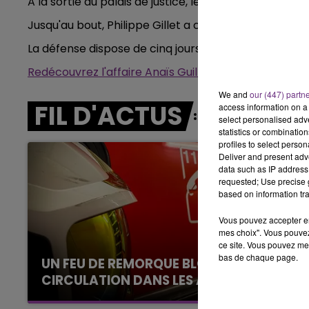
A la sortie du palais de justice, les proches d’Anaïs 
6h00 - 10h00
LA FAMILLE
Jusqu'au bout, Philippe Gillet a clamé son innocenc
La défense dispose de cinq jours pour décider de se 
Redécouvrez l'affaire Anaïs Guillaume au travers d
We and
our (447) partn
FIL D'ACTUS
access information on a 
select personalised ad
statistics or combinatio
profiles to select person
Deliver and present adv
data such as IP address 
requested; Use precise g
based on information tra
Vous pouvez accepter en 
mes choix". Vous pouvez
ce site. Vous pouvez met
bas de chaque page.
UN FEU DE REMORQUE BLOQUE LA
CIRCULATION DANS LES ARDENNES
Un feu de remorque s'est déclaré ce mercredi