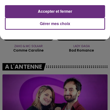
Accepter et fermer
Gérer mes choix
ZAHO & MC SOLAAR
LADY GAGA
Comme Caroline
Bad Romance
A L'ANTENNE