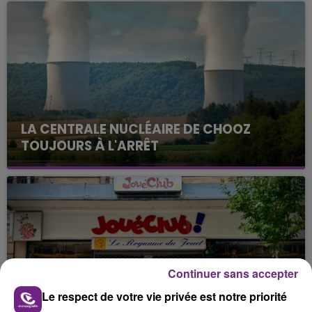
LA CENTRALE NUCLÉAIRE DE CHOOZ
TOUJOURS À L'ARRÊT
Cela fait déjà une semaine que la centrale
nucléaire ardennaise est à l'arrêt. Une situation
justifiée par la sécheresse intense qui est toujours
présente.
Continuer sans accepter
Le respect de votre vie privée est notre priorité
LE MAGASIN JOUÉCLUB DE REIMS FERME