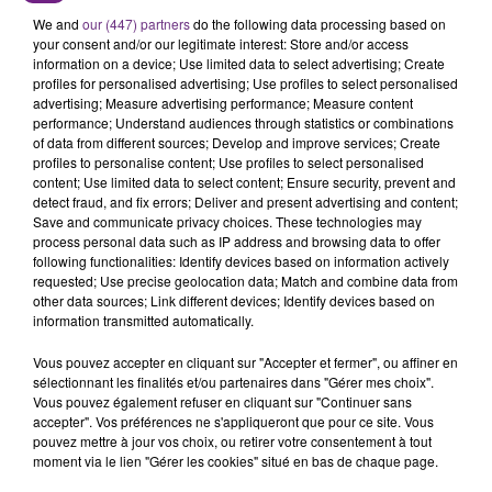
SES PORTES
We and
our (447) partners
do the following data processing based on
C'était l'une des institutions du centre-ville
your consent and/or our legitimate interest: Store and/or access
information on a device; Use limited data to select advertising; Create
rémois. Le magasin JouéClub est contraint de
profiles for personalised advertising; Use profiles to select personalised
fermer ses portes.
TITRES DIFFUSÉS
advertising; Measure advertising performance; Measure content
performance; Understand audiences through statistics or combinations
of data from different sources; Develop and improve services; Create
profiles to personalise content; Use profiles to select personalised
8h45
8h45
8h41
8h41
content; Use limited data to select content; Ensure security, prevent and
detect fraud, and fix errors; Deliver and present advertising and content;
Save and communicate privacy choices. These technologies may
process personal data such as IP address and browsing data to offer
following functionalities: Identify devices based on information actively
requested; Use precise geolocation data; Match and combine data from
other data sources; Link different devices; Identify devices based on
information transmitted automatically.
Vous pouvez accepter en cliquant sur "Accepter et fermer", ou affiner en
sélectionnant les finalités et/ou partenaires dans "Gérer mes choix".
Vous pouvez également refuser en cliquant sur "Continuer sans
FLO DELAVEGA
TAYLOR SWIFT
Printemps Eternel
Elizabeth Taylor
accepter". Vos préférences ne s'appliqueront que pour ce site. Vous
pouvez mettre à jour vos choix, ou retirer votre consentement à tout
moment via le lien "Gérer les cookies" situé en bas de chaque page.
8h34
8h34
8h29
8h29