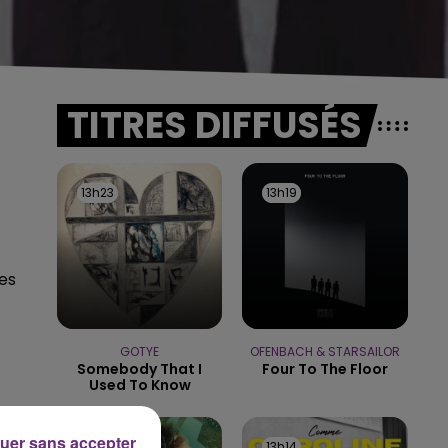
TITRES DIFFUSÉS
13h23
13h23
13h19
13h19
res
GOTYE
OFENBACH & STARSAILOR
Somebody That I
Four To The Floor
Used To Know
uer sans accepter
13h17
13h17
13h14
13h14