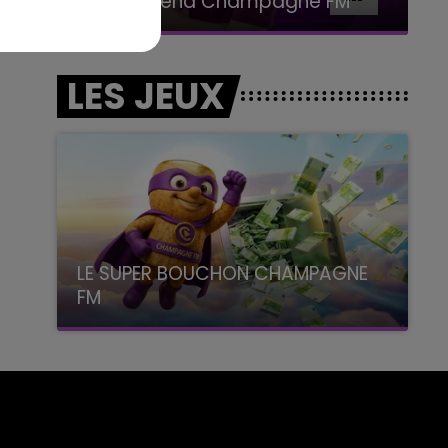
Le week-end Champagne FM
LES JEUX
LE SUPER BOUCHON CHAMPAGNE
FM
avec La Famille Champagne FM, à 8H10