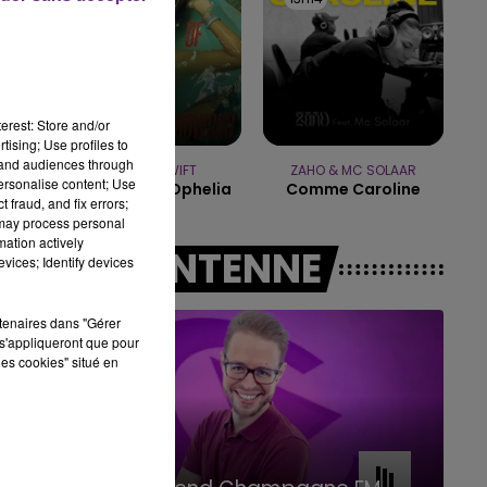
7h00 - 11h00
BEST OF
erest: Store and/or
tising; Use profiles to
tand audiences through
TAYLOR SWIFT
ZAHO & MC SOLAAR
personalise content; Use
The Fate Of Ophelia
Comme Caroline
 fraud, and fix errors;
 may process personal
mation actively
A L'ANTENNE
vices; Identify devices
rtenaires dans "Gérer
s'appliqueront que pour
les cookies" situé en
11h00 - 16h00