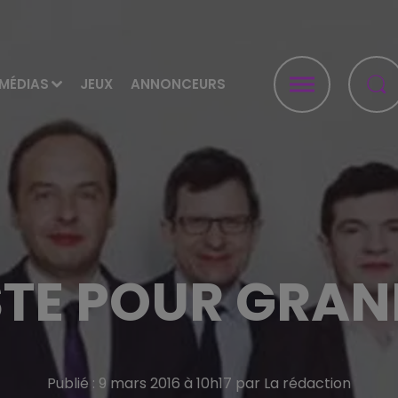
MÉDIAS
JEUX
ANNONCEURS
STE POUR GRA
Publié : 9 mars 2016 à 10h17 par La rédaction