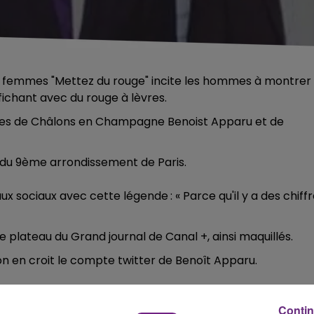
s femmes "Mettez du rouge" incite les hommes à montrer
ichant avec du rouge à lèvres.
ires de Châlons en Champagne Benoist Apparu et de
o du 9ème arrondissement de Paris.
ux sociaux avec cette légende : « Parce qu'il y a des chiff
e plateau du Grand journal de Canal +, ainsi maquillés.
i on en croit le compte twitter de Benoît Apparu.
Contin