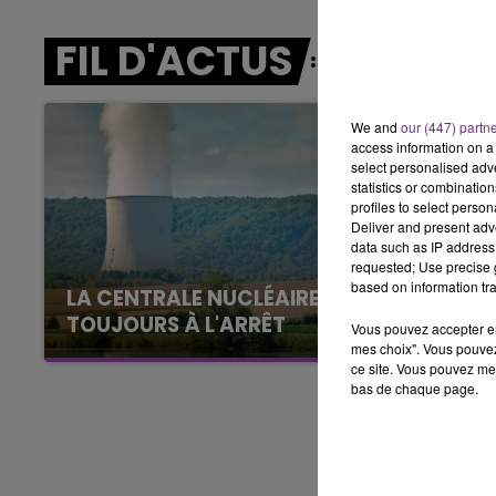
11h00 - 16h00
FIL D'ACTUS
LE WEEK-END CHAMPAGNE FM
We and
our (447) partn
access information on a 
select personalised ad
statistics or combinatio
profiles to select person
Deliver and present adv
data such as IP address 
requested; Use precise g
based on information tra
LA CENTRALE NUCLÉAIRE DE CHOOZ
TOUJOURS À L'ARRÊT
Vous pouvez accepter en 
mes choix". Vous pouvez
Cela fait déjà une semaine que la centrale
ce site. Vous pouvez met
nucléaire ardennaise est à l'arrêt. Une situation
bas de chaque page.
justifiée par la sécheresse intense qui est
toujours présente.
16h00 - 20h00