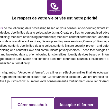
16h00 - 20h00
LE WEEK-END CHAMPAGNE FM
Le respect de votre vie privée est notre priorité
ers
do the following data processing based on your consent and/or our legitimate int
device; Use limited data to select advertising; Create profiles for personalised adver
vertising; Measure advertising performance; Measure content performance; Unders
ns of data from different sources; Develop and improve services; Create profiles to 
alised content; Use limited data to select content; Ensure security, prevent and detect
ertising and content; Save and communicate privacy choices. These technologies
and browsing data to offer following functionalities: Identify devices based on infor
eolocation data; Match and combine data from other data sources; Link different de
nsmitted automatically.
LE MAGASIN JOUÉCLUB DE REIMS FERME
SES PORTES
cliquant sur "Accepter et fermer", ou affiner en sélectionnant les finalités et/ou pa
 également refuser en cliquant sur "Continuer sans accepter". Vos préférences ne 
C'était l'une des institutions du centre-ville
tre à jour vos choix, ou retirer votre consentement à tout moment via le lien "Gérer 
rémois. Le magasin JouéClub est contraint de
fermer ses portes.
Gérer mes choix
Accepter et fermer
7h00 - 11h00