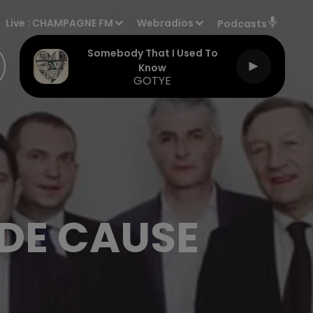
Live :
CHAMPAGNE FM
Webradios
Podcasts
Somebody That I Used To
Know
GOTYE
NDE CAUSE