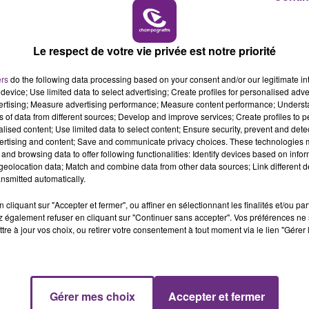
6h00 - 10h00
LA FAMILLE
Le respect de votre vie privée est notre priorité
ers
do the following data processing based on your consent and/or our legitimate int
device; Use limited data to select advertising; Create profiles for personalised adver
vertising; Measure advertising performance; Measure content performance; Unders
ns of data from different sources; Develop and improve services; Create profiles to 
alised content; Use limited data to select content; Ensure security, prevent and detect
e amis, n'hésitez pas mais attention, vous devez pouvoir
ertising and content; Save and communicate privacy choices. These technologies
and browsing data to offer following functionalities: Identify devices based on infor
eolocation data; Match and combine data from other data sources; Link different de
nsmitted automatically.
cliquant sur "Accepter et fermer", ou affiner en sélectionnant les finalités et/ou pa
 également refuser en cliquant sur "Continuer sans accepter". Vos préférences ne 
tre à jour vos choix, ou retirer votre consentement à tout moment via le lien "Gérer 
Gérer mes choix
Accepter et fermer
10h00 - 14h00