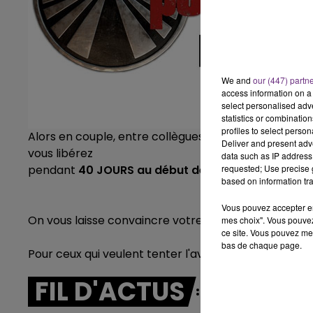
5h00 - 6h00
LE BEST OF DE LA FAMILLE
CHAMPAGNE FM
We and
our (447) partn
access information on a 
select personalised ad
statistics or combinatio
profiles to select person
Alors en couple, entre collègues, en famille ou entr
Deliver and present adv
vous libérez
data such as IP address 
pendant
40 JOURS au début de l'année 2019.
requested; Use precise g
based on information tra
Vous pouvez accepter en 
On vous laisse convaincre votre boss!!!!
mes choix". Vous pouvez
ce site. Vous pouvez met
bas de chaque page.
Pour ceux qui veulent tenter l'aventure c'est
ici
FIL D'ACTUS
LE
6h00 - 10h00