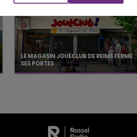
LE TICKET DE CAISSE
LE MAGASIN JOUÉCLUB DE REIMS FERME
SES PORTES
C'était l'une des institutions du centre-ville
rémois. Le magasin JouéClub est contraint de
fermer ses portes.