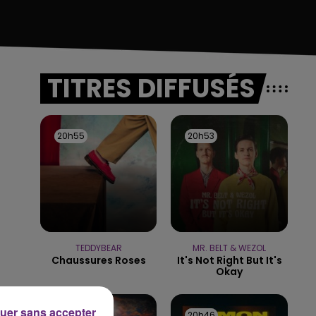
TITRES DIFFUSÉS
20h55
20h55
20h53
20h53
TEDDYBEAR
MR. BELT & WEZOL
Chaussures Roses
It's Not Right But It's
Okay
uer sans accepter
20h49
20h49
20h46
20h46