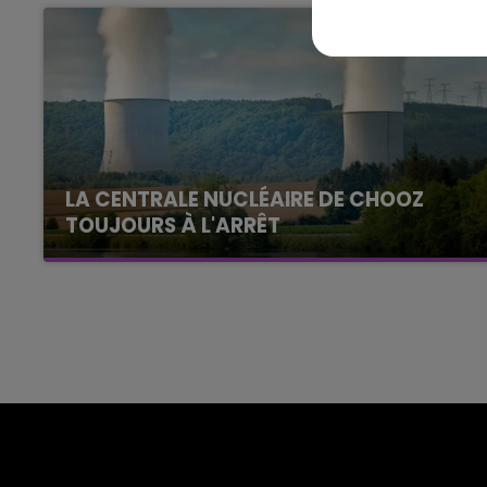
La Famille
LA CENTRALE NUCLÉAIRE DE CHOOZ
TOUJOURS À L'ARRÊT
Cela fait déjà une semaine que la centrale
nucléaire ardennaise est à l'arrêt. Une situation
justifiée par la sécheresse intense qui est
toujours présente.