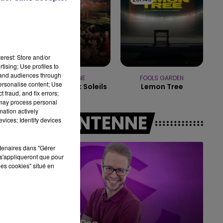
10h00 - 14h00
LE TICKET DE CAISSE
erest: Store and/or
tising; Use profiles to
tand audiences through
INDOCHINE
FOOLS GARDEN
personalise content; Use
Les Nouveaux Soleils
Lemon Tree
 fraud, and fix errors;
 may process personal
mation actively
A L'ANTENNE
vices; Identify devices
rtenaires dans "Gérer
s'appliqueront que pour
les cookies" situé en
14h00 - 15h00