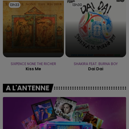
13h33
13h33
13h30
13h30
SIXPENCE NONE THE RICHER
SHAKIRA FEAT. BURNA BOY
Kiss Me
Dai Dai
A L'ANTENNE