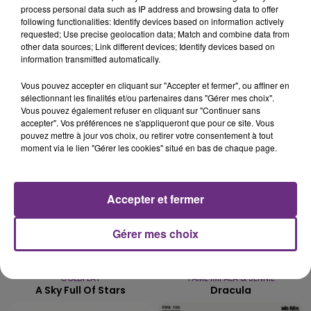
process personal data such as IP address and browsing data to offer
LA CENTRALE NUCLÉAIRE DE CHOOZ
following functionalities: Identify devices based on information actively
TOUJOURS À L'ARRÊT
requested; Use precise geolocation data; Match and combine data from
other data sources; Link different devices; Identify devices based on
Cela fait déjà une semaine que la centrale
information transmitted automatically.
nucléaire ardennaise est à l'arrêt. Une situation
justifiée par la sécheresse intense qui est toujours
Vous pouvez accepter en cliquant sur "Accepter et fermer", ou affiner en
TITRES DIFFUSÉS
présente.
sélectionnant les finalités et/ou partenaires dans "Gérer mes choix".
Vous pouvez également refuser en cliquant sur "Continuer sans
accepter". Vos préférences ne s'appliqueront que pour ce site. Vous
pouvez mettre à jour vos choix, ou retirer votre consentement à tout
13h39
13h39
13h36
13h36
moment via le lien "Gérer les cookies" situé en bas de chaque page.
Accepter et fermer
Gérer mes choix
COLDPLAY
TAME IMPALA & JENNIE
A Sky Full Of Stars
Dracula