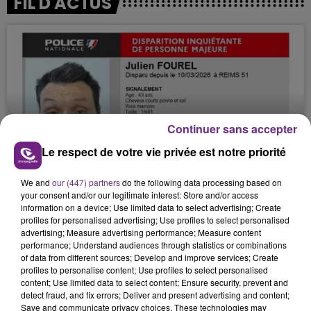
FIL D'ACTUS
Continuer sans accepter
Le respect de votre vie privée est notre priorité
JAMAIS SANS MON FRÈRE
We and
our (447) partners
do the following data processing based on
Julien Fourel n'a plus donné signé de vie depuis 5
your consent and/or our legitimate interest: Store and/or access
mois. Sa sœur poursuit ses recherches pour le
information on a device; Use limited data to select advertising; Create
retrouver.
profiles for personalised advertising; Use profiles to select personalised
advertising; Measure advertising performance; Measure content
performance; Understand audiences through statistics or combinations
of data from different sources; Develop and improve services; Create
profiles to personalise content; Use profiles to select personalised
content; Use limited data to select content; Ensure security, prevent and
detect fraud, and fix errors; Deliver and present advertising and content;
Save and communicate privacy choices. These technologies may