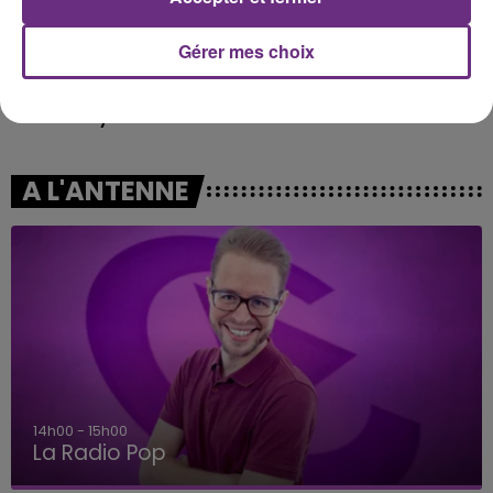
Gérer mes choix
CHRISTOPHE WILLEM
RIHANNA FEAT. CALVIN HARRIS
Systaime
We Found Love
A L'ANTENNE
14h00 - 15h00
La Radio Pop