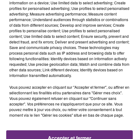
TITRES DIFFUSÉS
les conditions de...
information on a device; Use limited data to select advertising; Create
profiles for personalised advertising; Use profiles to select personalised
advertising; Measure advertising performance; Measure content
performance; Understand audiences through statistics or combinations
4h39
4h39
4h35
4h35
of data from different sources; Develop and improve services; Create
profiles to personalise content; Use profiles to select personalised
content; Use limited data to select content; Ensure security, prevent and
detect fraud, and fix errors; Deliver and present advertising and content;
Save and communicate privacy choices. These technologies may
process personal data such as IP address and browsing data to offer
following functionalities: Identify devices based on information actively
requested; Use precise geolocation data; Match and combine data from
other data sources; Link different devices; Identify devices based on
information transmitted automatically.
MARINA KAYE
JENNIFER LOPEZ & DAVID GUETTA
Vous pouvez accepter en cliquant sur "Accepter et fermer", ou affiner en
Homeless
Save Me Tonight
sélectionnant les finalités et/ou partenaires dans "Gérer mes choix".
Vous pouvez également refuser en cliquant sur "Continuer sans
4h33
4h33
4h29
4h29
accepter". Vos préférences ne s'appliqueront que pour ce site. Vous
pouvez mettre à jour vos choix, ou retirer votre consentement à tout
moment via le lien "Gérer les cookies" situé en bas de chaque page.
Accepter et fermer