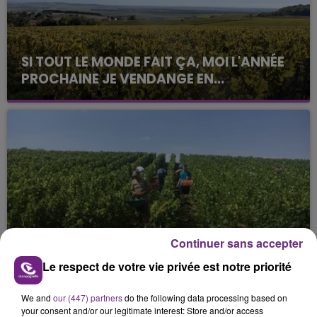
SI TOUT LE MONDE FAIT ÇA, MOI L'ANNÉE
PROCHAINE JE VENDANGE EN...
La vendange en Champagne a débuté ce jeudi 6
août dans la commune de Montgueux (Aube). Du
jamais vu !
L'INSPECTION DU TRAVAIL RAPPELLE À
Continuer sans accepter
L'ORDRE SUR LES CONDITIONS DE...
Le respect de votre vie privée est notre priorité
Alors que les dates de début des vendange 2026
s'est avéré être plus précoce que prévu,
We and
our (447) partners
do the following data processing based on
l'inspection du Travail en profite pour rappeler
your consent and/or our legitimate interest: Store and/or access