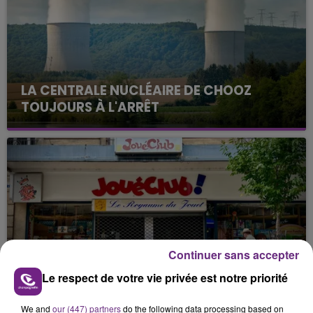
LA CENTRALE NUCLÉAIRE DE CHOOZ
TOUJOURS À L'ARRÊT
Cela fait déjà une semaine que la centrale
nucléaire ardennaise est à l'arrêt. Une situation
justifiée par la sécheresse intense qui est toujours
présente.
Continuer sans accepter
LE MAGASIN JOUÉCLUB DE REIMS FERME
Le respect de votre vie privée est notre priorité
SES PORTES
C'était l'une des institutions du centre-ville
We and
our (447) partners
do the following data processing based on