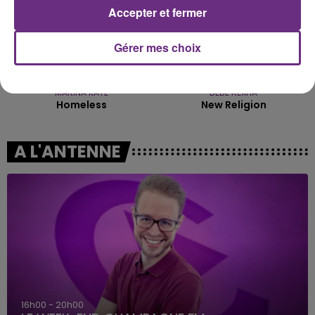
Accepter et fermer
Gérer mes choix
MARINA KAYE
BEBE REXHA
Homeless
New Religion
A L'ANTENNE
7h00 - 12h00