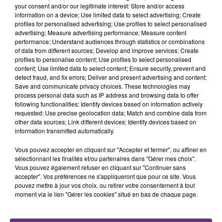
rémois. Le magasin JouéClub est contraint de
your consent and/or our legitimate interest: Store and/or access
fermer ses portes.
information on a device; Use limited data to select advertising; Create
TITRES DIFFUSÉS
profiles for personalised advertising; Use profiles to select personalised
advertising; Measure advertising performance; Measure content
performance; Understand audiences through statistics or combinations
of data from different sources; Develop and improve services; Create
8h30
8h30
8h27
8h27
profiles to personalise content; Use profiles to select personalised
content; Use limited data to select content; Ensure security, prevent and
detect fraud, and fix errors; Deliver and present advertising and content;
Save and communicate privacy choices. These technologies may
process personal data such as IP address and browsing data to offer
following functionalities: Identify devices based on information actively
requested; Use precise geolocation data; Match and combine data from
other data sources; Link different devices; Identify devices based on
information transmitted automatically.
Vous pouvez accepter en cliquant sur "Accepter et fermer", ou affiner en
THE WEEKND
TEDDYBEAR
sélectionnant les finalités et/ou partenaires dans "Gérer mes choix".
Blinding Lights
Chaussures Roses
Vous pouvez également refuser en cliquant sur "Continuer sans
accepter". Vos préférences ne s'appliqueront que pour ce site. Vous
pouvez mettre à jour vos choix, ou retirer votre consentement à tout
8h24
8h24
8h21
8h21
moment via le lien "Gérer les cookies" situé en bas de chaque page.