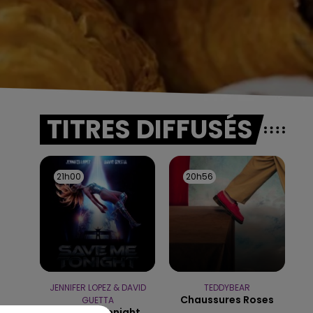
TITRES DIFFUSÉS
21h00
21h00
20h56
20h56
JENNIFER LOPEZ & DAVID
TEDDYBEAR
Chaussures Roses
GUETTA
Save Me Tonight