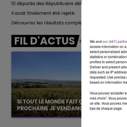
10 députés des Républicains défendaient un amend
LE
6h00 - 10h00
Il avait finalement été rejeté.
LA FAMILLE
Découvrez les résultats complets de l'enquête
ici
.
FIL D'ACTUS
We and
our (447) partn
access information on a 
select personalised ad
statistics or combinatio
profiles to select person
Deliver and present adv
data such as IP address 
requested; Use precise g
based on information tra
Vous pouvez accepter en 
mes choix". Vous pouvez
SI TOUT LE MONDE FAIT ÇA, MOI L'ANNÉE
ce site. Vous pouvez met
PROCHAINE JE VENDANGE EN...
bas de chaque page.
La vendange en Champagne a débuté ce jeudi
6 août dans la commune de Montgueux (Aube).