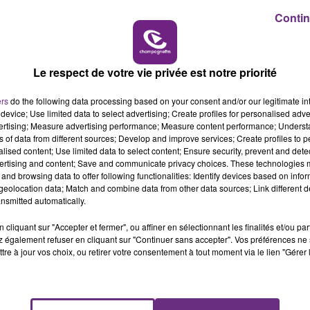
ement visant à promouvoir le mot chocolatine.
Contin
10h00 - 14h00
LE TICKET DE CAISSE
Le respect de votre vie privée est notre priorité
ers
do the following data processing based on your consent and/or our legitimate int
device; Use limited data to select advertising; Create profiles for personalised adver
vertising; Measure advertising performance; Measure content performance; Unders
ns of data from different sources; Develop and improve services; Create profiles to 
alised content; Use limited data to select content; Ensure security, prevent and detect
ertising and content; Save and communicate privacy choices. These technologies
and browsing data to offer following functionalities: Identify devices based on infor
eolocation data; Match and combine data from other data sources; Link different de
nsmitted automatically.
cliquant sur "Accepter et fermer", ou affiner en sélectionnant les finalités et/ou pa
 également refuser en cliquant sur "Continuer sans accepter". Vos préférences ne 
L'INSPECTION DU TRAVAIL RAPPELLE À
tre à jour vos choix, ou retirer votre consentement à tout moment via le lien "Gérer 
L'ORDRE SUR LES CONDITIONS DE...
Alors que les dates de début des vendange
2026 s'est avéré être plus précoce que prévu,