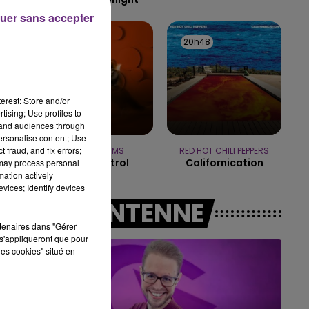
uer sans accepter
14h00 - 15h00
LA RADIO POP
20h54
20h54
20h48
20h48
erest: Store and/or
tising; Use profiles to
tand audiences through
personalise content; Use
 fraud, and fix errors;
TEDDY SWIMS
RED HOT CHILI PEPPERS
Lose Control
Californication
 may process personal
mation actively
vices; Identify devices
A L'ANTENNE
rtenaires dans "Gérer
s'appliqueront que pour
les cookies" situé en