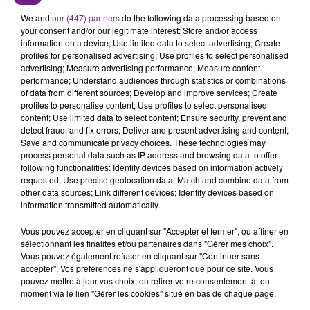
We and
our (447) partners
do the following data processing based on
your consent and/or our legitimate interest: Store and/or access
information on a device; Use limited data to select advertising; Create
profiles for personalised advertising; Use profiles to select personalised
advertising; Measure advertising performance; Measure content
performance; Understand audiences through statistics or combinations
of data from different sources; Develop and improve services; Create
profiles to personalise content; Use profiles to select personalised
content; Use limited data to select content; Ensure security, prevent and
detect fraud, and fix errors; Deliver and present advertising and content;
L'INSPECTION DU TRAVAIL RAPPELLE À
Save and communicate privacy choices. These technologies may
L'ORDRE SUR LES CONDITIONS DE...
process personal data such as IP address and browsing data to offer
Alors que les dates de début des vendange 2026
following functionalities: Identify devices based on information actively
requested; Use precise geolocation data; Match and combine data from
s'est avéré être plus précoce que prévu,
other data sources; Link different devices; Identify devices based on
l'inspection du Travail en profite pour rappeler
information transmitted automatically.
les conditions de...
Vous pouvez accepter en cliquant sur "Accepter et fermer", ou affiner en
sélectionnant les finalités et/ou partenaires dans "Gérer mes choix".
Vous pouvez également refuser en cliquant sur "Continuer sans
accepter". Vos préférences ne s'appliqueront que pour ce site. Vous
pouvez mettre à jour vos choix, ou retirer votre consentement à tout
moment via le lien "Gérer les cookies" situé en bas de chaque page.
UN FEU DE REMORQUE BLOQUE LA