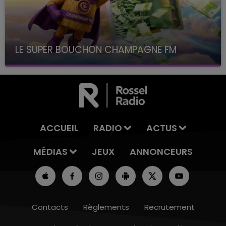
LE SUPER BOUCHON CHAMPAGNE FM
avec La Famille Champagne FM, à 8H10
ACCUEIL
RADIO
ACTUS
MÉDIAS
JEUX
ANNONCEURS
Contacts
Règlements
Recrutement