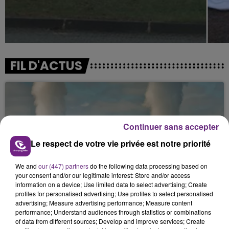
FIL D'ACTUS
Continuer sans accepter
Le respect de votre vie privée est notre priorité
We and
our (447) partners
do the following data processing based on
LA CENTRALE NUCLÉAIRE DE CHOOZ
your consent and/or our legitimate interest: Store and/or access
information on a device; Use limited data to select advertising; Create
TOUJOURS À L'ARRÊT
profiles for personalised advertising; Use profiles to select personalised
Cela fait déjà une semaine que la centrale
advertising; Measure advertising performance; Measure content
nucléaire ardennaise est à l'arrêt. Une situation
performance; Understand audiences through statistics or combinations
of data from different sources; Develop and improve services; Create
justifiée par la sécheresse intense qui est toujours