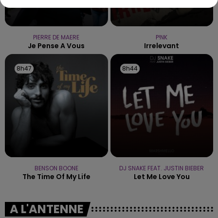
PIERRE DE MAERE
P!NK
Je Pense A Vous
Irrelevant
8h47
8h47
8h44
8h44
BENSON BOONE
DJ SNAKE FEAT. JUSTIN BIEBER
The Time Of My Life
Let Me Love You
A L'ANTENNE