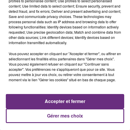
profiles to personalise content; Use profiles to select personalised
présente.
content; Use limited data to select content; Ensure security, prevent and
detect fraud, and fix errors; Deliver and present advertising and content;
Save and communicate privacy choices. These technologies may
process personal data such as IP address and browsing data to offer
following functionalities: Identify devices based on information actively
requested; Use precise geolocation data; Match and combine data from
other data sources; Link different devices; Identify devices based on
LE MAGASIN JOUÉCLUB DE REIMS FERME
information transmitted automatically.
SES PORTES
Vous pouvez accepter en cliquant sur "Accepter et fermer", ou affiner en
C'était l'une des institutions du centre-ville
sélectionnant les finalités et/ou partenaires dans "Gérer mes choix".
rémois. Le magasin JouéClub est contraint de
Vous pouvez également refuser en cliquant sur "Continuer sans
accepter". Vos préférences ne s'appliqueront que pour ce site. Vous
fermer ses portes.
TITRES DIFFUSÉS
pouvez mettre à jour vos choix, ou retirer votre consentement à tout
moment via le lien "Gérer les cookies" situé en bas de chaque page.
8h58
8h58
8h55
8h55
Accepter et fermer
Gérer mes choix