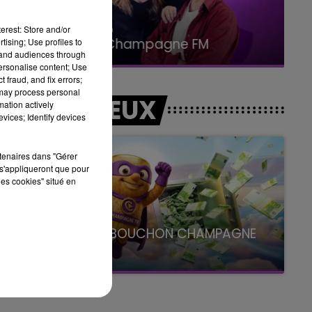
erest: Store and/or
15h00 - 19h00
Le Club Champagne FM
tising; Use profiles to
tand audiences through
personalise content; Use
 fraud, and fix errors;
 may process personal
LES JEUX
mation actively
vices; Identify devices
rtenaires dans "Gérer
s'appliqueront que pour
les cookies" situé en
LE SUPER BOUCHON CHAMPAGNE
FM
avec La Famille Champagne FM, à 8H10