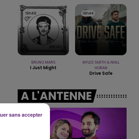
14h00 - 15h00
LA RADIO POP
19h49
19h49
19h44
19h44
BRUNO MARS
MYLES SMITH & NIALL
I Just Might
HORAN
Drive Safe
A L'ANTENNE
uer sans accepter