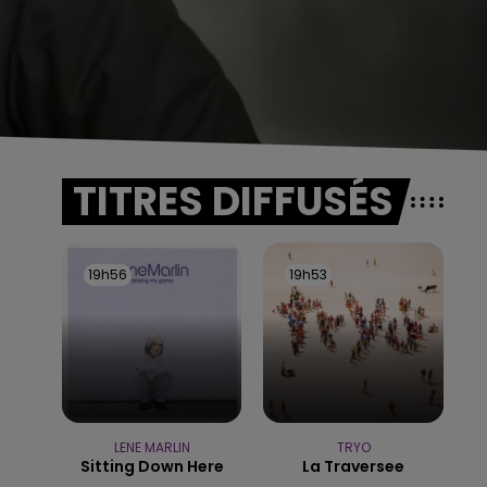
TITRES DIFFUSÉS
19h56
19h56
19h53
19h53
LENE MARLIN
TRYO
Sitting Down Here
La Traversee