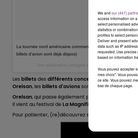
We and
our (447) partn
10h00 - 14h00
LE TICKET DE CAISSE
access information on a 
select personalised ad
statistics or combinatio
profiles to select person
Deliver and present adv
data such as IP address 
La tournée nord américaine commence en septembre et les bill
requested; Use precise g
billets d’avion sont déjà dispos)
based on information tra
Une publication partagée par
OrelSan
(@orelsan) l
Vous pouvez accepter en 
mes choix". Vous pouvez
Les
billets
des
différents concerts
seront en vente 
ce site. Vous pouvez met
bas de chaque page.
Orelsan
, les
billets d'avions
sont déjà
disponibles
.
Orelsan
, qui passe également par
chez nous
!
Il vient au festival de
La Magnifique Society
au
Par
Pour patienter, (re)découvrez son
tube
"
Tout Va Bi