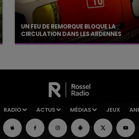
UN FEU DE REMORQUE BLOQUE LA
CIRCULATION DANS LES ARDENNES
Un feu de remorque s'est déclaré ce mercredi
en fin de matinée sur l'A34.
RADIO
ACTUS
MÉDIAS
JEUX
AN