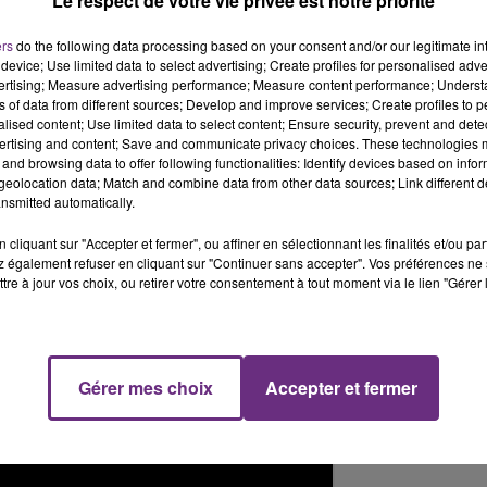
Le respect de votre vie privée est notre priorité
ers
do the following data processing based on your consent and/or our legitimate int
14h00 - 15h00
La Radio Pop
device; Use limited data to select advertising; Create profiles for personalised adver
vertising; Measure advertising performance; Measure content performance; Unders
ns of data from different sources; Develop and improve services; Create profiles to 
alised content; Use limited data to select content; Ensure security, prevent and detect
ertising and content; Save and communicate privacy choices. These technologies
and browsing data to offer following functionalities: Identify devices based on infor
ets seront en vente vendredi (les
eolocation data; Match and combine data from other data sources; Link different de
nsmitted automatically.
e
20 Mars 2018 à 9 :00 PDT
cliquant sur "Accepter et fermer", ou affiner en sélectionnant les finalités et/ou pa
 également refuser en cliquant sur "Continuer sans accepter". Vos préférences ne 
à partir de ce
vendredi 23 mars
et comme le précise
tre à jour vos choix, ou retirer votre consentement à tout moment via le lien "Gérer 
c de Champagne
à
Reims
le
15 juin 2018
.
Gérer mes choix
Accepter et fermer
en
" :