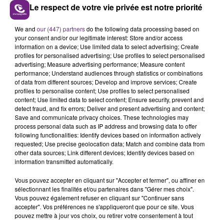
Le respect de votre vie privée est notre priorité
FIL D'ACTUS
We and
our (447) partners
do the following data processing based on
your consent and/or our legitimate interest: Store and/or access
information on a device; Use limited data to select advertising; Create
profiles for personalised advertising; Use profiles to select personalised
advertising; Measure advertising performance; Measure content
performance; Understand audiences through statistics or combinations
of data from different sources; Develop and improve services; Create
profiles to personalise content; Use profiles to select personalised
content; Use limited data to select content; Ensure security, prevent and
detect fraud, and fix errors; Deliver and present advertising and content;
Save and communicate privacy choices. These technologies may
LA CENTRALE NUCLÉAIRE DE CHOOZ
process personal data such as IP address and browsing data to offer
following functionalities: Identify devices based on information actively
TOUJOURS À L'ARRÊT
requested; Use precise geolocation data; Match and combine data from
Cela fait déjà une semaine que la centrale
other data sources; Link different devices; Identify devices based on
information transmitted automatically.
nucléaire ardennaise est à l'arrêt. Une situation
justifiée par la sécheresse intense qui est toujours
Vous pouvez accepter en cliquant sur "Accepter et fermer", ou affiner en
présente.
sélectionnant les finalités et/ou partenaires dans "Gérer mes choix".
Vous pouvez également refuser en cliquant sur "Continuer sans
accepter". Vos préférences ne s'appliqueront que pour ce site. Vous
pouvez mettre à jour vos choix, ou retirer votre consentement à tout