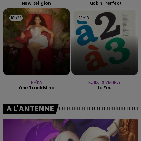
New Religion
Fuckin' Perfect
18h22
18h22
18h18
18h18
NAÏKA
KENDJI & VIANNEY
One Track Mind
Le Feu
A L'ANTENNE