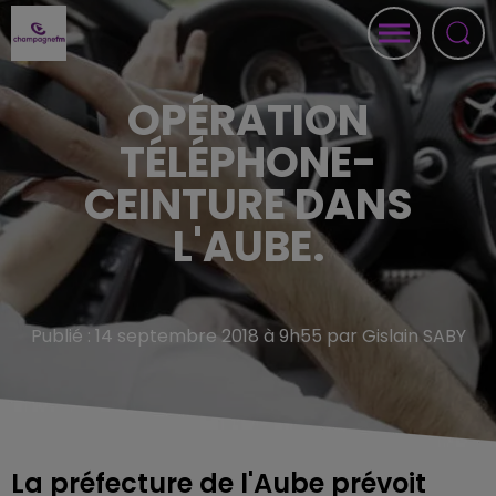
OPÉRATION
TÉLÉPHONE-
CEINTURE DANS
L'AUBE.
Publié : 14 septembre 2018 à 9h55 par Gislain SABY
La préfecture de l'Aube prévoit