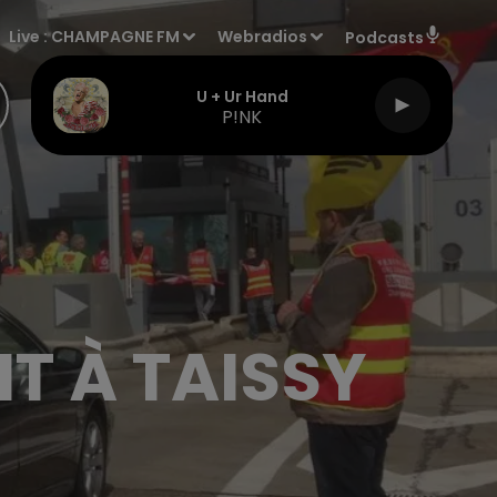
Live :
CHAMPAGNE FM
Webradios
Podcasts
U + Ur Hand
P!NK
T À TAISSY