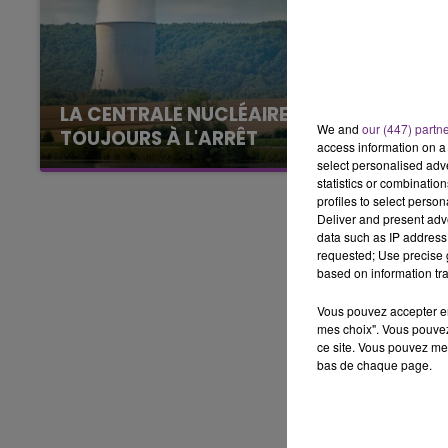
16h00 - 20h00
LE WEEK-END CHAMPAGNE FM
LA CENTRALE NUCLÉAIRE DE CHOOZ
We and
our (447) partn
TOUJOURS À L'ARRÊT
access information on a 
Cela fait déjà une semaine que la centrale
select personalised ad
statistics or combinatio
nucléaire ardennaise est à l'arrêt. Une situation
profiles to select person
justifiée par la sécheresse intense qui est
Deliver and present adv
toujours présente.
data such as IP address 
requested; Use precise g
based on information tra
Vous pouvez accepter en 
mes choix". Vous pouvez
ce site. Vous pouvez met
bas de chaque page.