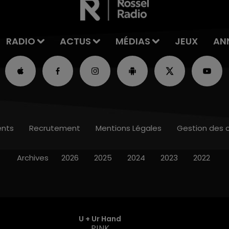
RADIO
ACTUS
MÉDIAS
JEUX
AN
nts
Recrutement
Mentions Légales
Gestion des 
Archives
2026
2025
2024
2023
2022
U + Ur Hand
P!NK