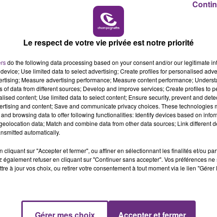
Contin
7h00 - 11h00
BEST OF
Le respect de votre vie privée est notre priorité
LE MAGASIN JOUÉCLUB DE REIMS FERME
ers
do the following data processing based on your consent and/or our legitimate int
SES PORTES
device; Use limited data to select advertising; Create profiles for personalised adver
C'était l'une des institutions du centre-ville
vertising; Measure advertising performance; Measure content performance; Unders
ns of data from different sources; Develop and improve services; Create profiles to 
rémois. Le magasin JouéClub est contraint de
alised content; Use limited data to select content; Ensure security, prevent and detect
fermer ses portes.
ertising and content; Save and communicate privacy choices. These technologies
and browsing data to offer following functionalities: Identify devices based on infor
eolocation data; Match and combine data from other data sources; Link different de
nsmitted automatically.
cliquant sur "Accepter et fermer", ou affiner en sélectionnant les finalités et/ou pa
 également refuser en cliquant sur "Continuer sans accepter". Vos préférences ne 
tre à jour vos choix, ou retirer votre consentement à tout moment via le lien "Gérer 
Gérer mes choix
Accepter et fermer