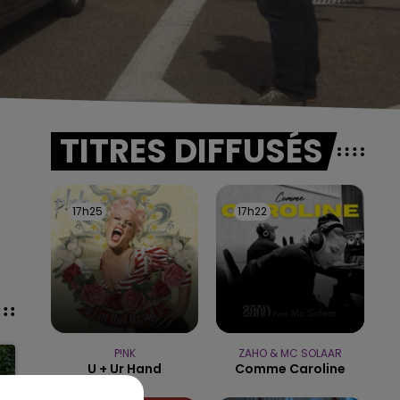
TITRES DIFFUSÉS
17h25
17h25
17h22
17h22
P!NK
ZAHO & MC SOLAAR
U + Ur Hand
Comme Caroline