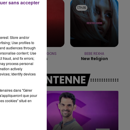
uer sans accepter
11h00 - 16h00
17h19
17h19
17h16
17h16
LE WEEK-END CHAMPAGNE FM
erest: Store and/or
tising; Use profiles to
tand audiences through
personalise content; Use
IMAGINE DRAGONS
BEBE REXHA
 fraud, and fix errors;
Waves
New Religion
 may process personal
mation actively
vices; Identify devices
A L'ANTENNE
rtenaires dans "Gérer
s'appliqueront que pour
les cookies" situé en