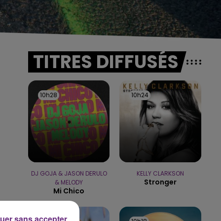
TITRES DIFFUSÉS
10h28
10h28
10h24
10h24
DJ GOJA & JASON DERULO
KELLY CLARKSON
Stronger
& MELODY
Mi Chico
uer sans accepter