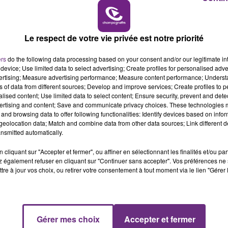
ra ensuite aux routes du département de l'Aube le 20
 poules".
16h00 - 20h00
LE WEEK-END CHAMPAGNE FM
Le respect de votre vie privée est notre priorité
ers
do the following data processing based on your consent and/or our legitimate int
device; Use limited data to select advertising; Create profiles for personalised adver
vertising; Measure advertising performance; Measure content performance; Unders
ns of data from different sources; Develop and improve services; Create profiles to 
alised content; Use limited data to select content; Ensure security, prevent and detect
ertising and content; Save and communicate privacy choices. These technologies
and browsing data to offer following functionalities: Identify devices based on infor
eolocation data; Match and combine data from other data sources; Link different de
nsmitted automatically.
cliquant sur "Accepter et fermer", ou affiner en sélectionnant les finalités et/ou pa
 également refuser en cliquant sur "Continuer sans accepter". Vos préférences ne 
tre à jour vos choix, ou retirer votre consentement à tout moment via le lien "Gérer 
Gérer mes choix
Accepter et fermer
7h00 - 11h00