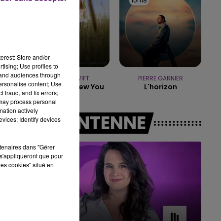
10h21
10h21
10h18
10h18
7h00 - 11h00
BEST OF
erest: Store and/or
tising; Use profiles to
tand audiences through
TAYLOR SWIFT
PIERRE GARNIER
personalise content; Use
I Knew It, I Knew You
L'horizon
 fraud, and fix errors;
 may process personal
mation actively
A L'ANTENNE
vices; Identify devices
rtenaires dans "Gérer
s'appliqueront que pour
les cookies" situé en
11h00 - 16h00