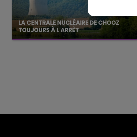
agne FM
Le Week-end Champagne 
LA CENTRALE NUCLÉAIRE DE CHOOZ
TOUJOURS À L'ARRÊT
Cela fait déjà une semaine que la centrale
nucléaire ardennaise est à l'arrêt. Une situation
justifiée par la sécheresse intense qui est
toujours présente.