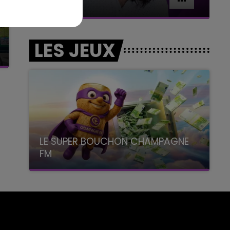
Le week-end Champagne FM
LES JEUX
LE SUPER BOUCHON CHAMPAGNE
FM
avec La Famille Champagne FM, à 8H10