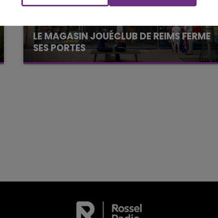
FM
BEST OF
LE MAGASIN JOUÉCLUB DE REIMS FERME
SES PORTES
C'était l'une des institutions du centre-ville
rémois. Le magasin JouéClub est contraint de
fermer ses portes.