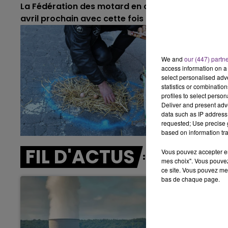
La Fédération des motard en colère qui s'attaque
avril prochain avec cette fois l'opération "nids de
11h00 - 16h00
LE WEEK-END CHAMPAGNE FM
We and
our (447) partn
access information on a 
select personalised ad
statistics or combinatio
profiles to select person
Deliver and present adv
data such as IP address 
requested; Use precise g
based on information tra
FIL D'ACTUS
Vous pouvez accepter en 
mes choix". Vous pouvez
ce site. Vous pouvez met
bas de chaque page.
16h00 - 20h00