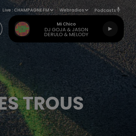
Live :
CHAMPAGNE FM
Webradios
Podcasts
Mi Chico
DJ GOJA & JASON
DERULO & MELODY
ES TROUS