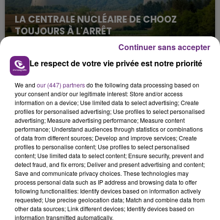
LA CENTRALE NUCLÉAIRE DE CHOOZ
TOUJOURS À L'ARRÊT
Cela fait déjà une semaine que la centrale
Continuer sans accepter
nucléaire ardennaise est à l'arrêt. Une situation
Le respect de votre vie privée est notre priorité
justifiée par la sécheresse intense qui est toujours
présente.
We and
our (447) partners
do the following data processing based on
your consent and/or our legitimate interest: Store and/or access
information on a device; Use limited data to select advertising; Create
profiles for personalised advertising; Use profiles to select personalised
advertising; Measure advertising performance; Measure content
performance; Understand audiences through statistics or combinations
of data from different sources; Develop and improve services; Create
LE MAGASIN JOUÉCLUB DE REIMS FERME
profiles to personalise content; Use profiles to select personalised
SES PORTES
content; Use limited data to select content; Ensure security, prevent and
detect fraud, and fix errors; Deliver and present advertising and content;
C'était l'une des institutions du centre-ville
Save and communicate privacy choices. These technologies may
rémois. Le magasin JouéClub est contraint de
process personal data such as IP address and browsing data to offer
fermer ses portes.
following functionalities: Identify devices based on information actively
TITRES DIFFUSÉS
requested; Use precise geolocation data; Match and combine data from
other data sources; Link different devices; Identify devices based on
information transmitted automatically.