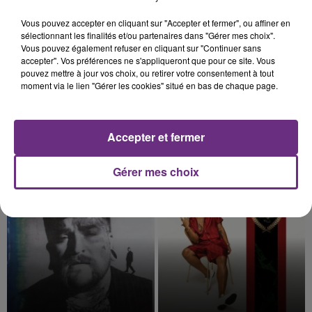
5h40
5h40
5h37
5h37
Vous pouvez accepter en cliquant sur "Accepter et fermer", ou affiner en
sélectionnant les finalités et/ou partenaires dans "Gérer mes choix".
Vous pouvez également refuser en cliquant sur "Continuer sans
accepter". Vos préférences ne s'appliqueront que pour ce site. Vous
pouvez mettre à jour vos choix, ou retirer votre consentement à tout
moment via le lien "Gérer les cookies" situé en bas de chaque page.
Accepter et fermer
JULIEN LIEB
AVA MAX
Dis-Moi Ou
Who's Laughing Now
Gérer mes choix
5h34
5h34
5h30
5h30