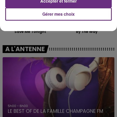
Accepter et fermer
Gérer mes choix
JENNIFER LOPEZ & DAVID GUETTA
RED HOT CHILI PEPPERS
Save Me Tonight
By The Way
A L'ANTENNE
5h00 - 6h00
LE BEST OF DE LA FAMILLE CHAMPAGNE FM