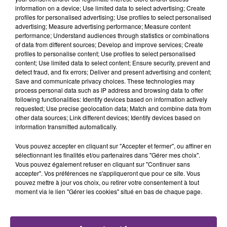
fermer ses portes.
TITRES DIFFUSÉS
information on a device; Use limited data to select advertising; Create
profiles for personalised advertising; Use profiles to select personalised
advertising; Measure advertising performance; Measure content
performance; Understand audiences through statistics or combinations
17h06
17h06
17h03
17h03
of data from different sources; Develop and improve services; Create
profiles to personalise content; Use profiles to select personalised
content; Use limited data to select content; Ensure security, prevent and
detect fraud, and fix errors; Deliver and present advertising and content;
Save and communicate privacy choices. These technologies may
process personal data such as IP address and browsing data to offer
following functionalities: Identify devices based on information actively
requested; Use precise geolocation data; Match and combine data from
other data sources; Link different devices; Identify devices based on
information transmitted automatically.
TAME IMPALA & JENNIE
JAMES ARTHUR
Vous pouvez accepter en cliquant sur "Accepter et fermer", ou affiner en
Dracula
Impossible
sélectionnant les finalités et/ou partenaires dans "Gérer mes choix".
Vous pouvez également refuser en cliquant sur "Continuer sans
accepter". Vos préférences ne s'appliqueront que pour ce site. Vous
17h00
17h00
16h56
16h56
pouvez mettre à jour vos choix, ou retirer votre consentement à tout
moment via le lien "Gérer les cookies" situé en bas de chaque page.