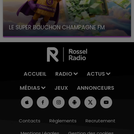
LE SUPER BOUCHON CHAMPAGNE FM
avec La Famille Champagne FM, à 8H10
ACCUEIL
RADIO
ACTUS
MÉDIAS
JEUX
ANNONCEURS
Contacts
Règlements
Recrutement
Mentions Légales
Gestion des cookies