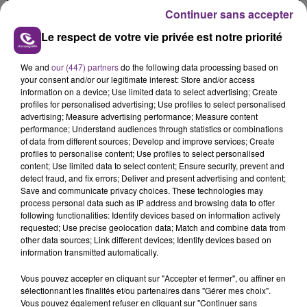
présente.
Continuer sans accepter
Le respect de votre vie privée est notre priorité
We and
our (447) partners
do the following data processing based on
your consent and/or our legitimate interest: Store and/or access
information on a device; Use limited data to select advertising; Create
LE MAGASIN JOUÉCLUB DE REIMS FERME
profiles for personalised advertising; Use profiles to select personalised
SES PORTES
advertising; Measure advertising performance; Measure content
C'était l'une des institutions du centre-ville
performance; Understand audiences through statistics or combinations
of data from different sources; Develop and improve services; Create
rémois. Le magasin JouéClub est contraint de
profiles to personalise content; Use profiles to select personalised
fermer ses portes.
content; Use limited data to select content; Ensure security, prevent and
TITRES DIFFUSÉS
detect fraud, and fix errors; Deliver and present advertising and content;
Save and communicate privacy choices. These technologies may
process personal data such as IP address and browsing data to offer
following functionalities: Identify devices based on information actively
15h38
15h38
15h32
15h32
requested; Use precise geolocation data; Match and combine data from
other data sources; Link different devices; Identify devices based on
information transmitted automatically.
Vous pouvez accepter en cliquant sur "Accepter et fermer", ou affiner en
sélectionnant les finalités et/ou partenaires dans "Gérer mes choix".
Vous pouvez également refuser en cliquant sur "Continuer sans