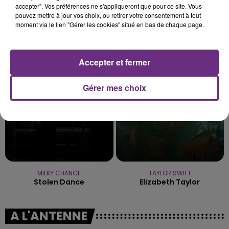
accepter". Vos préférences ne s'appliqueront que pour ce site. Vous
pouvez mettre à jour vos choix, ou retirer votre consentement à tout
moment via le lien "Gérer les cookies" situé en bas de chaque page.
JENNIFER LOPEZ & DAVID GUETTA
BENSON BOONE
Save Me Tonight
The Time Of My Life
Accepter et fermer
15h28
15h28
15h25
15h25
Gérer mes choix
MILKY CHANCE
TAYLOR SWIFT
Stolen Dance
Elizabeth Taylor
A L'ANTENNE