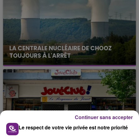
LA CENTRALE NUCLÉAIRE DE CHOOZ
TOUJOURS À L'ARRÊT
Cela fait déjà une semaine que la centrale
nucléaire ardennaise est à l'arrêt. Une situation
justifiée par la sécheresse intense qui est toujours
présente.
Continuer sans accepter
LE MAGASIN JOUÉCLUB DE REIMS FERME
Le respect de votre vie privée est notre priorité
SES PORTES