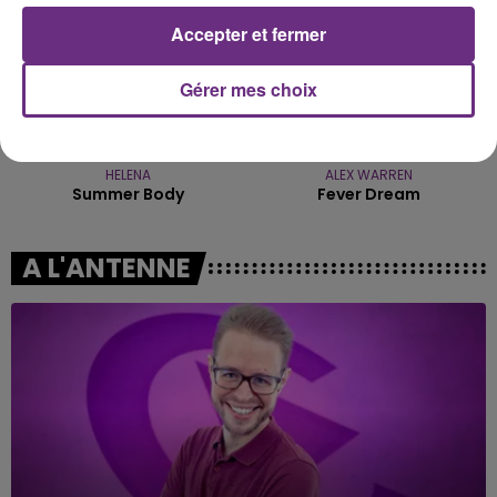
Accepter et fermer
Gérer mes choix
HELENA
ALEX WARREN
Summer Body
Fever Dream
A L'ANTENNE