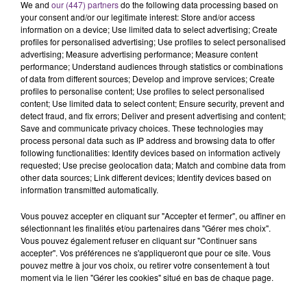
C'était l'une des institutions du centre-ville
We and
our (447) partners
do the following data processing based on
your consent and/or our legitimate interest: Store and/or access
rémois. Le magasin JouéClub est contraint de
information on a device; Use limited data to select advertising; Create
fermer ses portes.
profiles for personalised advertising; Use profiles to select personalised
TITRES DIFFUSÉS
advertising; Measure advertising performance; Measure content
performance; Understand audiences through statistics or combinations
of data from different sources; Develop and improve services; Create
22h43
22h43
22h40
22h40
profiles to personalise content; Use profiles to select personalised
content; Use limited data to select content; Ensure security, prevent and
detect fraud, and fix errors; Deliver and present advertising and content;
Save and communicate privacy choices. These technologies may
process personal data such as IP address and browsing data to offer
following functionalities: Identify devices based on information actively
requested; Use precise geolocation data; Match and combine data from
other data sources; Link different devices; Identify devices based on
information transmitted automatically.
Vous pouvez accepter en cliquant sur "Accepter et fermer", ou affiner en
sélectionnant les finalités et/ou partenaires dans "Gérer mes choix".
NO DOUBT
OFENBACH & STARSAILOR
Vous pouvez également refuser en cliquant sur "Continuer sans
Don't Speak
Four To The Floor
accepter". Vos préférences ne s'appliqueront que pour ce site. Vous
pouvez mettre à jour vos choix, ou retirer votre consentement à tout
22h37
22h37
22h34
22h34
moment via le lien "Gérer les cookies" situé en bas de chaque page.