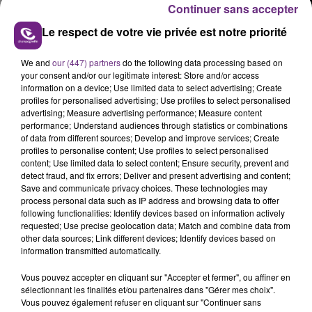
Continuer sans accepter
Le respect de votre vie privée est notre priorité
We and
our (447) partners
do the following data processing based on
FIL D'ACTUS
your consent and/or our legitimate interest: Store and/or access
information on a device; Use limited data to select advertising; Create
profiles for personalised advertising; Use profiles to select personalised
advertising; Measure advertising performance; Measure content
performance; Understand audiences through statistics or combinations
of data from different sources; Develop and improve services; Create
profiles to personalise content; Use profiles to select personalised
content; Use limited data to select content; Ensure security, prevent and
detect fraud, and fix errors; Deliver and present advertising and content;
Save and communicate privacy choices. These technologies may
process personal data such as IP address and browsing data to offer
following functionalities: Identify devices based on information actively
LA CENTRALE NUCLÉAIRE DE CHOOZ
requested; Use precise geolocation data; Match and combine data from
TOUJOURS À L'ARRÊT
other data sources; Link different devices; Identify devices based on
information transmitted automatically.
Cela fait déjà une semaine que la centrale
nucléaire ardennaise est à l'arrêt. Une situation
Vous pouvez accepter en cliquant sur "Accepter et fermer", ou affiner en
justifiée par la sécheresse intense qui est toujours
sélectionnant les finalités et/ou partenaires dans "Gérer mes choix".
Vous pouvez également refuser en cliquant sur "Continuer sans
présente.