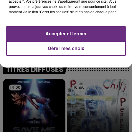
accepter". Vos préférences ne s'appliqueront que pour ce site. Vous
pouvez mettre à jour vos choix, ou retirer votre consentement à tout
moment via le lien "Gérer les cookies" situé en bas de chaque page.
Accepter et fermer
LE MAGASIN JOUÉCLUB DE REIMS FERME
SES PORTES
Gérer mes choix
C'était l'une des institutions du centre-ville
rémois. Le magasin JouéClub est contraint de
fermer ses portes.
TITRES DIFFUSÉS
17h00
17h00
16h56
16h56