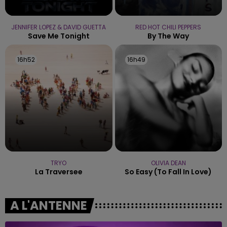
JENNIFER LOPEZ & DAVID GUETTA
RED HOT CHILI PEPPERS
Save Me Tonight
By The Way
16h52
16h52
16h49
16h49
TRYO
OLIVIA DEAN
La Traversee
So Easy (to Fall In Love)
A L'ANTENNE