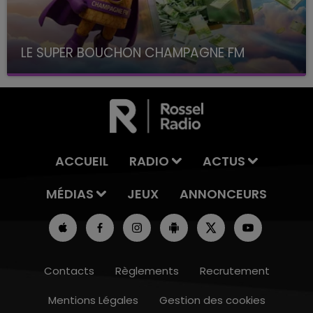
LE SUPER BOUCHON CHAMPAGNE FM
avec La Famille Champagne FM, à 8H10
ACCUEIL
RADIO
ACTUS
MÉDIAS
JEUX
ANNONCEURS
Contacts
Règlements
Recrutement
Mentions Légales
Gestion des cookies