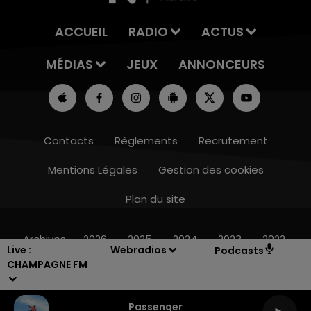
ACCUEIL
RADIO
ACTUS
MÉDIAS
JEUX
ANNONCEURS
Contacts
Règlements
Recrutement
Mentions Légales
Gestion des cookies
Plan du site
16h00 - 20h00
7h00 - 1
 WEEK-END CHAMPAGNE FM
BEST 
Archives
2026
2025
2024
2023
2022
Live :
Webradios
Podcasts
CHAMPAGNE FM
Passenger