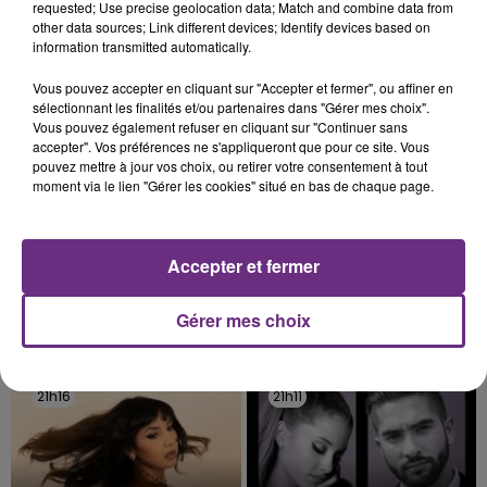
requested; Use precise geolocation data; Match and combine data from
fermer ses portes.
other data sources; Link different devices; Identify devices based on
TITRES DIFFUSÉS
information transmitted automatically.
Vous pouvez accepter en cliquant sur "Accepter et fermer", ou affiner en
21h22
21h22
21h19
21h19
sélectionnant les finalités et/ou partenaires dans "Gérer mes choix".
Vous pouvez également refuser en cliquant sur "Continuer sans
accepter". Vos préférences ne s'appliqueront que pour ce site. Vous
pouvez mettre à jour vos choix, ou retirer votre consentement à tout
moment via le lien "Gérer les cookies" situé en bas de chaque page.
Accepter et fermer
Gérer mes choix
ALEX WARREN
DUA LIPA
Passenger
Houdini
21h16
21h16
21h11
21h11