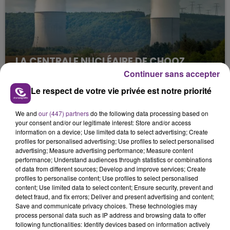
LA CENTRALE NUCLÉAIRE DE CHOOZ
TOUJOURS À L'ARRÊT
Continuer sans accepter
Cela fait déjà une semaine que la centrale
Le respect de votre vie privée est notre priorité
nucléaire ardennaise est à l'arrêt. Une situation
justifiée par la sécheresse intense qui est toujours
We and
our (447) partners
do the following data processing based on
présente.
your consent and/or our legitimate interest: Store and/or access
information on a device; Use limited data to select advertising; Create
profiles for personalised advertising; Use profiles to select personalised
advertising; Measure advertising performance; Measure content
performance; Understand audiences through statistics or combinations
of data from different sources; Develop and improve services; Create
profiles to personalise content; Use profiles to select personalised
content; Use limited data to select content; Ensure security, prevent and
LE MAGASIN JOUÉCLUB DE REIMS FERME
detect fraud, and fix errors; Deliver and present advertising and content;
SES PORTES
Save and communicate privacy choices. These technologies may
C'était l'une des institutions du centre-ville
process personal data such as IP address and browsing data to offer
following functionalities: Identify devices based on information actively
rémois. Le magasin JouéClub est contraint de