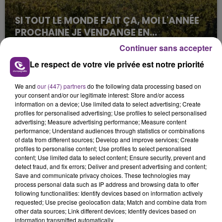
SI TOUT LE MONDE FAIT ÇA, MOI L'ANNÉE
PROCHAINE JE VENDANGE EN...
La vendange en Champagne a débuté ce jeudi 6
Continuer sans accepter
août dans la commune de Montgueux (Aube). Du
Le respect de votre vie privée est notre priorité
jamais vu !
We and
our (447) partners
do the following data processing based on
your consent and/or our legitimate interest: Store and/or access
information on a device; Use limited data to select advertising; Create
profiles for personalised advertising; Use profiles to select personalised
advertising; Measure advertising performance; Measure content
performance; Understand audiences through statistics or combinations
of data from different sources; Develop and improve services; Create
L'INSPECTION DU TRAVAIL RAPPELLE À
profiles to personalise content; Use profiles to select personalised
L'ORDRE SUR LES CONDITIONS DE...
content; Use limited data to select content; Ensure security, prevent and
detect fraud, and fix errors; Deliver and present advertising and content;
Alors que les dates de début des vendange 2026
Save and communicate privacy choices. These technologies may
s'est avéré être plus précoce que prévu,
process personal data such as IP address and browsing data to offer
l'inspection du Travail en profite pour rappeler
following functionalities: Identify devices based on information actively
TITRES DIFFUSÉS
requested; Use precise geolocation data; Match and combine data from
les conditions de...
other data sources; Link different devices; Identify devices based on
information transmitted automatically.