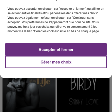
6h35
6h35
6h30
6h30
Vous pouvez accepter en cliquant sur "Accepter et fermer", ou affiner en
sélectionnant les finalités et/ou partenaires dans "Gérer mes choix".
Vous pouvez également refuser en cliquant sur "Continuer sans
accepter". Vos préférences ne s'appliqueront que pour ce site. Vous
pouvez mettre à jour vos choix, ou retirer votre consentement à tout
moment via le lien "Gérer les cookies" situé en bas de chaque page.
Accepter et fermer
ALEX WARREN
ALICIA KEYS
Fever Dream
Girl On Fire
Gérer mes choix
6h26
6h26
6h23
6h23