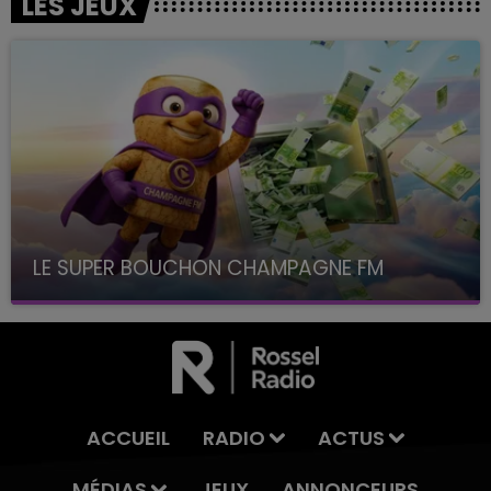
LES JEUX
LE SUPER BOUCHON CHAMPAGNE FM
avec La Famille Champagne FM, à 8H10
ACCUEIL
RADIO
ACTUS
MÉDIAS
JEUX
ANNONCEURS