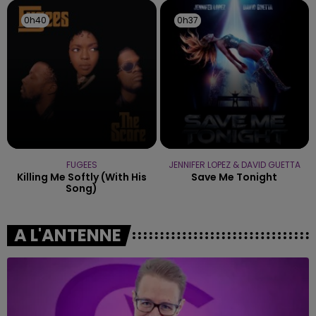
0h40
0h40
0h37
0h37
FUGEES
JENNIFER LOPEZ & DAVID GUETTA
Killing Me Softly (with His
Save Me Tonight
Song)
A L'ANTENNE