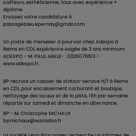
coiffeurs, esthéticienne, tous avec expérience +
diplôme.
Envoyez votre candidature à
passagebleu.epernay@gmail.com.
Un poste de menuisier à pourvoir chez Adexpo à
Reims en CDI, expérience exigée de 3 ans minimum.
ADEXPO - M. PAUL ABELE- : 0326076613 -
www.adexpo.fr.
BP recrute un caissier de station-service h/f à Reims
en CDI, pour encaissement carburant et boutique,
nettoyage des locaux et de la piste, 15h par semaine
répartie sur samedi et dimanche en alternance,
BP - M. Christophe MICHAUX
bpmichaux@wanadoo.fr
La société Léon Braconnier recherche un infirmier de