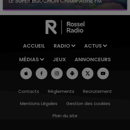
LE SUPER BOUCHON CHAMPAGNE FM
avec La Famille Champagne FM, à 8H10
ACCUEIL
RADIO
ACTUS
MÉDIAS
JEUX
ANNONCEURS
Contacts
Règlements
Recrutement
Mentions Légales
Gestion des cookies
Plan du site
10h00 - 14h00
LE TICKET DE CAISSE