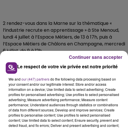
2 rendez-vous dans la Marne sur la thématique «
l’industrie recrute en apprentissage » à Ste Menoud,
lundi 4 juillet à l’Espace Métiers, de 13 à 17h, puis à
l’Espace Métiers de Châlons en Champagne, mercredi
6 juillet, de 9 à 12h.
Continuer sans accepter
Les industries technologiques viennent pour
promouvoir les contrats en apprentissage.
Le respect de votre vie privée est notre priorité
We and
our (447) partners
do the following data processing based on
your consent and/or our legitimate interest: Store and/or access
L’agence Pôle Emploi de Vitry le François organise un
information on a device; Use limited data to select advertising; Create
forum alternance avec des entreprises locales, notez
profiles for personalised advertising; Use profiles to select personalised
advertising; Measure advertising performance; Measure content
le mardi 5 juillet.
performance; Understand audiences through statistics or combinations
Pour s'inscrire : ape.51444@pole-emploi.fr ou
of data from different sources; Develop and improve services; Create
directement à l'accueil de l'agence.
profiles to personalise content; Use profiles to select personalised
content; Use limited data to select content; Ensure security, prevent and
detect fraud, and fix errors; Deliver and present advertising and content;