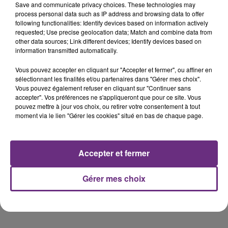
Save and communicate privacy choices. These technologies may
Les viticulteurs de la Champagne préparent déjà leurs
process personal data such as IP address and browsing data to offer
équipes de vendangeurs. Pôle Emploi met en ligne des
following functionalities: Identify devices based on information actively
informations pratiques pour postuler, sur les
requested; Use precise geolocation data; Match and combine data from
other data sources; Link different devices; Identify devices based on
conditions de travail, qui contacter, selon les lieux où
information transmitted automatically.
l’on souhaite vendanger.
Rendez-vous sur le site internet de Pôle
Vous pouvez accepter en cliquant sur "Accepter et fermer", ou affiner en
Emploi/Champagne-Ardenne.
sélectionnant les finalités et/ou partenaires dans "Gérer mes choix".
Vous pouvez également refuser en cliquant sur "Continuer sans
accepter". Vos préférences ne s'appliqueront que pour ce site. Vous
Vous êtes une jeune femme qui aime les métiers
pouvez mettre à jour vos choix, ou retirer votre consentement à tout
techniques et qui possède de bonnes connaissances
moment via le lien "Gérer les cookies" situé en bas de chaque page.
dans les nouvelles technologies ?
Accepter et fermer
Pourquoi ne pas rejoindre la classe de filles Orange ?
L’opérateur en télécommunication s’engage à
recruter avec formation, 8 candidates pour la rentrée
Gérer mes choix
prochaine sur le territoire champardennais.