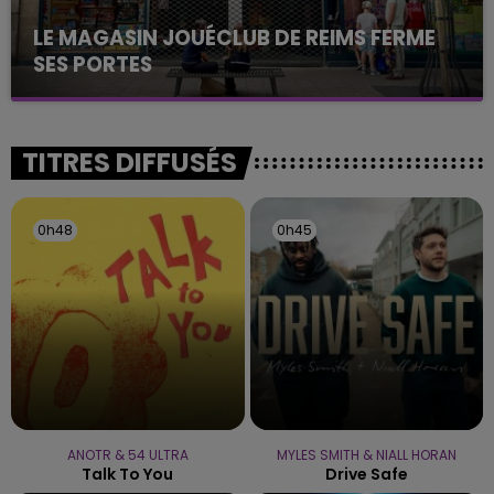
LE MAGASIN JOUÉCLUB DE REIMS FERME
SES PORTES
C'était l'une des institutions du centre-ville
rémois. Le magasin JouéClub est contraint de
fermer ses portes.
TITRES DIFFUSÉS
0h48
0h48
0h45
0h45
ANOTR & 54 ULTRA
MYLES SMITH & NIALL HORAN
Talk To You
Drive Safe