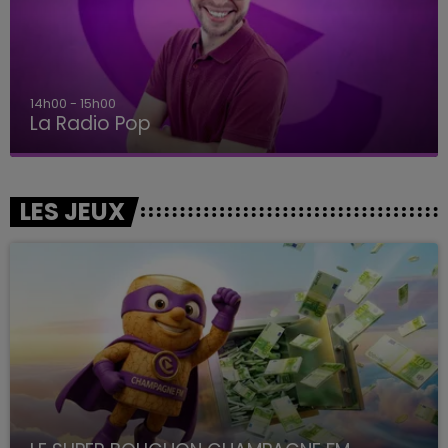
00 - 15h00
15h
 Radio Pop
L
LES JEUX