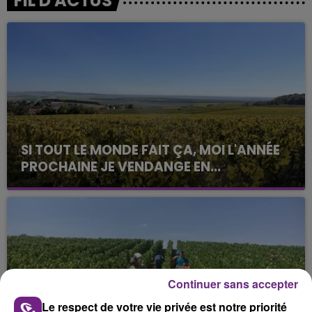
FIL D'ACTUS
SI TOUT LE MONDE FAIT ÇA, MOI L'ANNÉE
PROCHAINE JE VENDANGE EN...
La vendange en Champagne a débuté ce jeudi 6
août dans la commune de Montgueux (Aube). Du
jamais vu !
Continuer sans accepter
Le respect de votre vie privée est notre priorité