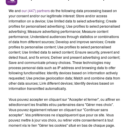
L'INSPECTION DU TRAVAIL RAPPELLE À
We and
our (447) partners
do the following data processing based on
L'ORDRE SUR LES CONDITIONS DE...
your consent and/or our legitimate interest: Store and/or access
Alors que les dates de début des vendange 2026
information on a device; Use limited data to select advertising; Create
s'est avéré être plus précoce que prévu,
profiles for personalised advertising; Use profiles to select personalised
advertising; Measure advertising performance; Measure content
l'inspection du Travail en profite pour rappeler
TITRES DIFFUSÉS
performance; Understand audiences through statistics or combinations
les conditions de...
of data from different sources; Develop and improve services; Create
profiles to personalise content; Use profiles to select personalised
content; Use limited data to select content; Ensure security, prevent and
23h16
23h16
23h12
23h12
detect fraud, and fix errors; Deliver and present advertising and content;
Save and communicate privacy choices. These technologies may
process personal data such as IP address and browsing data to offer
following functionalities: Identify devices based on information actively
requested; Use precise geolocation data; Match and combine data from
other data sources; Link different devices; Identify devices based on
information transmitted automatically.
Vous pouvez accepter en cliquant sur "Accepter et fermer", ou affiner en
sélectionnant les finalités et/ou partenaires dans "Gérer mes choix".
Vous pouvez également refuser en cliquant sur "Continuer sans
IMAGINE DRAGONS
ZAHO & MC SOLAAR
accepter". Vos préférences ne s'appliqueront que pour ce site. Vous
Bones
Comme Caroline
pouvez mettre à jour vos choix, ou retirer votre consentement à tout
moment via le lien "Gérer les cookies" situé en bas de chaque page.