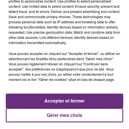
profiles to personalise content; Use profiles to select personalised
présente.
content; Use limited data to select content; Ensure security, prevent and
detect fraud, and fix errors; Deliver and present advertising and content;
Save and communicate privacy choices. These technologies may
process personal data such as IP address and browsing data to offer
following functionalities: Identify devices based on information actively
requested; Use precise geolocation data; Match and combine data from
other data sources; Link different devices; Identify devices based on
LE MAGASIN JOUÉCLUB DE REIMS FERME
information transmitted automatically.
SES PORTES
Vous pouvez accepter en cliquant sur "Accepter et fermer", ou affiner en
C'était l'une des institutions du centre-ville
sélectionnant les finalités et/ou partenaires dans "Gérer mes choix".
rémois. Le magasin JouéClub est contraint de
Vous pouvez également refuser en cliquant sur "Continuer sans
accepter". Vos préférences ne s'appliqueront que pour ce site. Vous
fermer ses portes.
TITRES DIFFUSÉS
pouvez mettre à jour vos choix, ou retirer votre consentement à tout
moment via le lien "Gérer les cookies" situé en bas de chaque page.
15h27
15h27
15h24
15h24
Accepter et fermer
Gérer mes choix