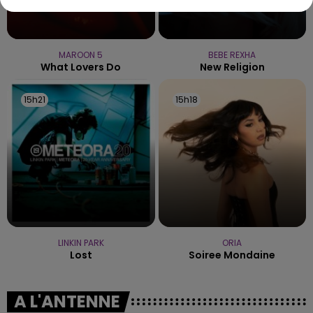
MAROON 5
BEBE REXHA
What Lovers Do
New Religion
15h21
15h21
15h18
15h18
LINKIN PARK
ORIA
Lost
Soiree Mondaine
A L'ANTENNE