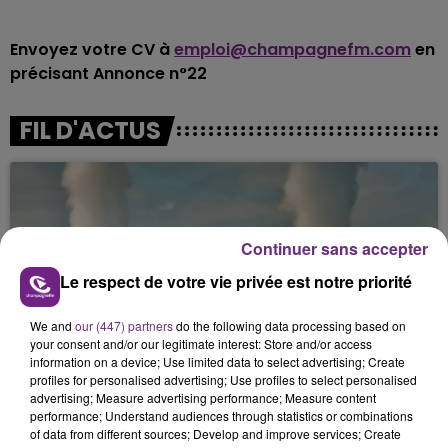
Envoyez votre CV à
emploi@champagnefm.com
en
précisant Annonce n°22
FIL D'ACTUS
Continuer sans accepter
Le respect de votre vie privée est notre priorité
We and
our (447) partners
do the following data processing based on
LA CENTRALE NUCLÉAIRE DE CHOOZ
your consent and/or our legitimate interest: Store and/or access
information on a device; Use limited data to select advertising; Create
TOUJOURS À L'ARRÊT
profiles for personalised advertising; Use profiles to select personalised
Cela fait déjà une semaine que la centrale
advertising; Measure advertising performance; Measure content
nucléaire ardennaise est à l'arrêt. Une situation
performance; Understand audiences through statistics or combinations
of data from different sources; Develop and improve services; Create
justifiée par la sécheresse intense qui est toujours