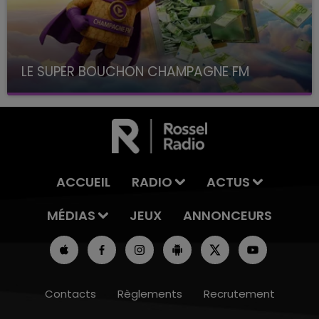
LE SUPER BOUCHON CHAMPAGNE FM
avec La Famille Champagne FM, à 8H10
ACCUEIL
RADIO
ACTUS
MÉDIAS
JEUX
ANNONCEURS
Contacts
Règlements
Recrutement