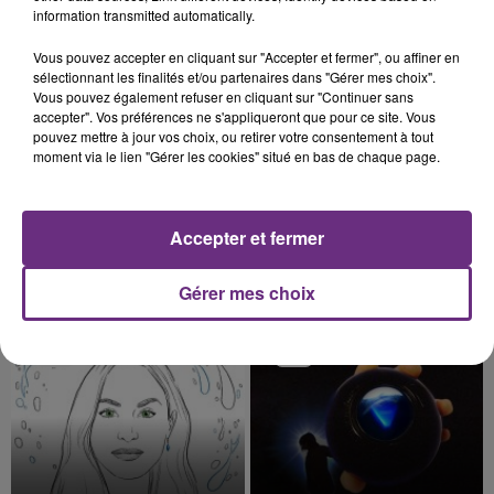
information transmitted automatically.
6h46
6h46
6h43
6h43
Vous pouvez accepter en cliquant sur "Accepter et fermer", ou affiner en
sélectionnant les finalités et/ou partenaires dans "Gérer mes choix".
Vous pouvez également refuser en cliquant sur "Continuer sans
accepter". Vos préférences ne s'appliqueront que pour ce site. Vous
pouvez mettre à jour vos choix, ou retirer votre consentement à tout
moment via le lien "Gérer les cookies" situé en bas de chaque page.
Accepter et fermer
ARIANA GRANDE
IYAZ
Hate That I Made You Love
Replay
Gérer mes choix
Me
6h40
6h40
6h38
6h38