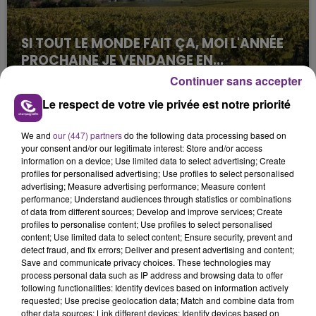
SI TOUT LE MONDE FAIT ÇA, MOI L'ANNÉE
PROCHAINE JE VENDANGE EN...
La vendange en Champagne a débuté ce jeudi 6
Continuer sans accepter
août dans la commune de Montgueux (Aube). Du
Le respect de votre vie privée est notre priorité
jamais vu !
We and
our (447) partners
do the following data processing based on
your consent and/or our legitimate interest: Store and/or access
information on a device; Use limited data to select advertising; Create
profiles for personalised advertising; Use profiles to select personalised
advertising; Measure advertising performance; Measure content
performance; Understand audiences through statistics or combinations
of data from different sources; Develop and improve services; Create
L'INSPECTION DU TRAVAIL RAPPELLE À
profiles to personalise content; Use profiles to select personalised
L'ORDRE SUR LES CONDITIONS DE...
content; Use limited data to select content; Ensure security, prevent and
detect fraud, and fix errors; Deliver and present advertising and content;
Alors que les dates de début des vendange 2026
Save and communicate privacy choices. These technologies may
s'est avéré être plus précoce que prévu,
process personal data such as IP address and browsing data to offer
l'inspection du Travail en profite pour rappeler
following functionalities: Identify devices based on information actively
TITRES DIFFUSÉS
requested; Use precise geolocation data; Match and combine data from
les conditions de...
other data sources; Link different devices; Identify devices based on