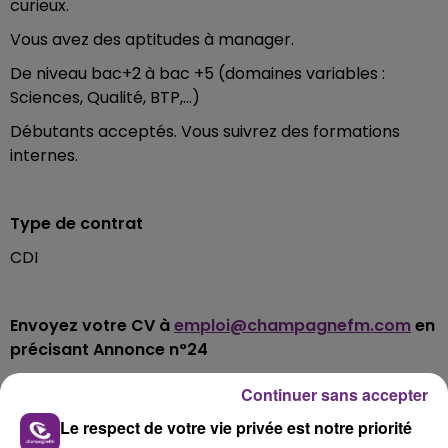
curieux.
Vous avez des aptitudes à manager.
De niveau bac+2 à bac +5 (domaines variables :
Sciences, Qualité, BTP,…)
Débutants acceptés. Vous suivrez des formations
internes.
Type de contrat
CDI
Envoyez votre CV à
emploi@champagnefm.com
en
précisant Annonce n°24
Continuer sans accepter
FIL D'ACTUS
Le respect de votre vie privée est notre priorité