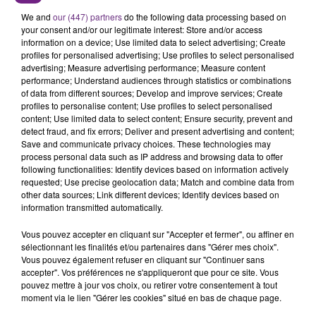
We and
our (447) partners
do the following data processing based on
your consent and/or our legitimate interest: Store and/or access
information on a device; Use limited data to select advertising; Create
profiles for personalised advertising; Use profiles to select personalised
advertising; Measure advertising performance; Measure content
performance; Understand audiences through statistics or combinations
of data from different sources; Develop and improve services; Create
profiles to personalise content; Use profiles to select personalised
content; Use limited data to select content; Ensure security, prevent and
LA CENTRALE NUCLÉAIRE DE CHOOZ
detect fraud, and fix errors; Deliver and present advertising and content;
TOUJOURS À L'ARRÊT
Save and communicate privacy choices. These technologies may
Cela fait déjà une semaine que la centrale
process personal data such as IP address and browsing data to offer
following functionalities: Identify devices based on information actively
nucléaire ardennaise est à l'arrêt. Une situation
requested; Use precise geolocation data; Match and combine data from
justifiée par la sécheresse intense qui est toujours
other data sources; Link different devices; Identify devices based on
présente.
information transmitted automatically.
Vous pouvez accepter en cliquant sur "Accepter et fermer", ou affiner en
sélectionnant les finalités et/ou partenaires dans "Gérer mes choix".
Vous pouvez également refuser en cliquant sur "Continuer sans
accepter". Vos préférences ne s'appliqueront que pour ce site. Vous
pouvez mettre à jour vos choix, ou retirer votre consentement à tout
LE MAGASIN JOUÉCLUB DE REIMS FERME
moment via le lien "Gérer les cookies" situé en bas de chaque page.