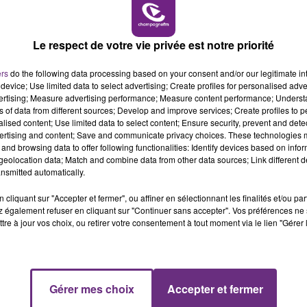
7h00 - 11h00
BEST OF
Le respect de votre vie privée est notre priorité
ers
do the following data processing based on your consent and/or our legitimate int
device; Use limited data to select advertising; Create profiles for personalised adver
vertising; Measure advertising performance; Measure content performance; Unders
ns of data from different sources; Develop and improve services; Create profiles to 
alised content; Use limited data to select content; Ensure security, prevent and detect
ertising and content; Save and communicate privacy choices. These technologies
LE MAGASIN JOUÉCLUB DE REIMS FERME
and browsing data to offer following functionalities: Identify devices based on infor
eolocation data; Match and combine data from other data sources; Link different de
SES PORTES
nsmitted automatically.
C'était l'une des institutions du centre-ville
cliquant sur "Accepter et fermer", ou affiner en sélectionnant les finalités et/ou pa
rémois. Le magasin JouéClub est contraint de
 également refuser en cliquant sur "Continuer sans accepter". Vos préférences ne 
fermer ses portes.
tre à jour vos choix, ou retirer votre consentement à tout moment via le lien "Gérer 
11h00 - 16h00
Gérer mes choix
Accepter et fermer
Le week-end Champagne FM