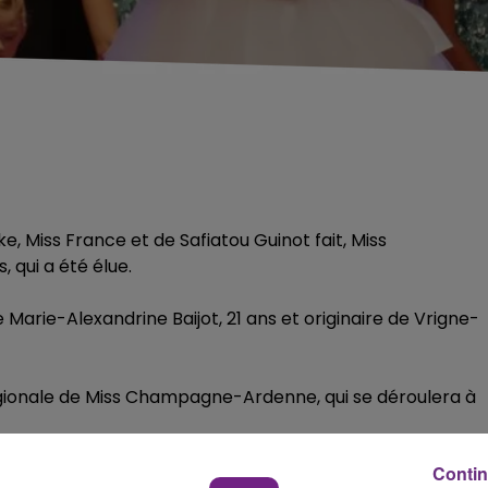
 Miss France et de Safiatou Guinot fait, Miss
qui a été élue.
 Marie-Alexandrine Baijot, 21 ans et originaire de Vrigne-
régionale de Miss Champagne-Ardenne, qui se déroulera à
Contin