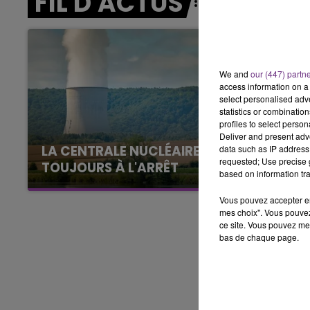
FIL D'ACTUS
16h00 - 20h00
LE WEEK-END CHAMPAGNE FM
We and
our (447) partn
access information on a 
select personalised ad
statistics or combinatio
profiles to select person
Deliver and present adv
LA CENTRALE NUCLÉAIRE DE CHOOZ
data such as IP address 
requested; Use precise g
TOUJOURS À L'ARRÊT
based on information tra
Cela fait déjà une semaine que la centrale
Vous pouvez accepter en 
nucléaire ardennaise est à l'arrêt. Une situation
mes choix". Vous pouvez
justifiée par la sécheresse intense qui est
ce site. Vous pouvez met
toujours présente.
bas de chaque page.
7h00 - 11h00
agne FM
BEST OF