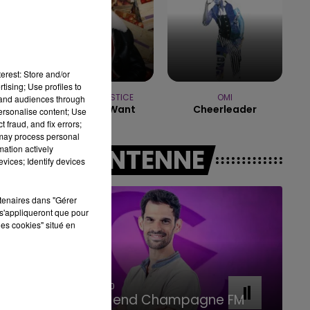
11h00 - 16h00
LE WEEK-END CHAMPAGNE FM
erest: Store and/or
tising; Use profiles to
ANGELE & JUSTICE
OMI
tand audiences through
What You Want
Cheerleader
personalise content; Use
 fraud, and fix errors;
 may process personal
mation actively
A L'ANTENNE
vices; Identify devices
rtenaires dans "Gérer
s'appliqueront que pour
les cookies" situé en
16h00 - 20h00
Le Week-end Champagne FM