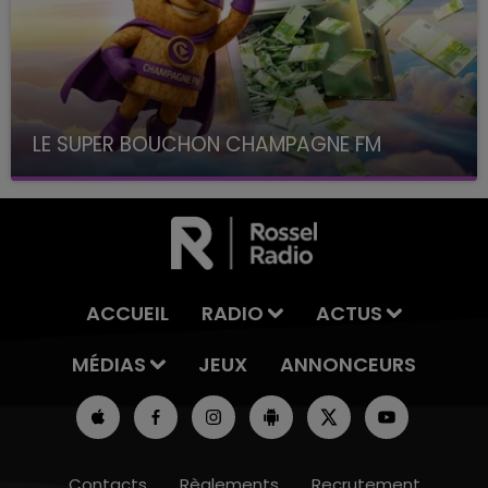
LE SUPER BOUCHON CHAMPAGNE FM
avec La Famille Champagne FM, à 8H10
ACCUEIL
RADIO
ACTUS
MÉDIAS
JEUX
ANNONCEURS
Contacts
Règlements
Recrutement