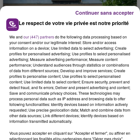
justifiée par la sécheresse intense qui est toujours
présente.
Continuer sans accepter
Le respect de votre vie privée est notre priorité
We and
our (447) partners
do the following data processing based on
your consent and/or our legitimate interest: Store and/or access
information on a device; Use limited data to select advertising; Create
LE MAGASIN JOUÉCLUB DE REIMS FERME
profiles for personalised advertising; Use profiles to select personalised
SES PORTES
advertising; Measure advertising performance; Measure content
performance; Understand audiences through statistics or combinations
C'était l'une des institutions du centre-ville
of data from different sources; Develop and improve services; Create
rémois. Le magasin JouéClub est contraint de
profiles to personalise content; Use profiles to select personalised
fermer ses portes.
content; Use limited data to select content; Ensure security, prevent and
TITRES DIFFUSÉS
detect fraud, and fix errors; Deliver and present advertising and content;
Save and communicate privacy choices. These technologies may
process personal data such as IP address and browsing data to offer
following functionalities: Identify devices based on information actively
12h29
12h29
12h25
12h25
requested; Use precise geolocation data; Match and combine data from
other data sources; Link different devices; Identify devices based on
information transmitted automatically.
Vous pouvez accepter en cliquant sur "Accepter et fermer", ou affiner en
sélectionnant les finalités et/ou partenaires dans "Gérer mes choix".