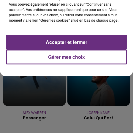
Vous pouvez également refuser en cliquant sur "Continuer sans
accepter". Vos préférences ne s'appliqueront que pour ce site. Vous
pouvez mettre à jour vos choix, ou retirer votre consentement à tout
moment via le lien "Gérer les cookies" situé en bas de chaque page.
DJ GOJA & JASON DERULO &
KALEO
Way Down We Go
MELODY
Mi Chico
Accepter et fermer
12h22
12h22
12h20
12h20
Gérer mes choix
ALEX WARREN
JOSEPH KAMEL
Passenger
Celui Qui Part