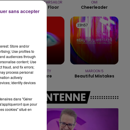
OFENBACH & STARSAILOR
OMI
Four To The Floor
Cheerleader
10h00 - 14h00
uer sans accepter
LE TICKET DE CAISSE
0h00
0h00
23h57
23h57
erest: Store and/or
tising; Use profiles to
tand audiences through
personalise content; Use
 fraud, and fix errors;
TEMPER CITY
MAROON 5
 may process personal
Self Aware
Beautiful Mistakes
mation actively
vices; Identify devices
A L'ANTENNE
rtenaires dans "Gérer
s'appliqueront que pour
les cookies" situé en