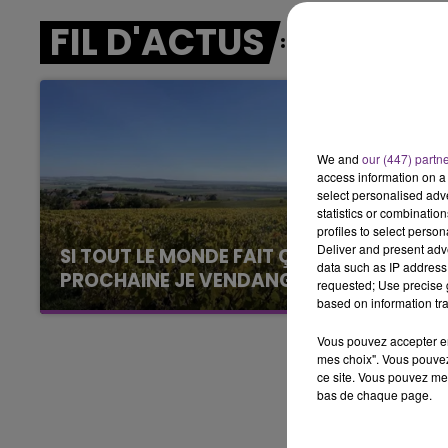
5h00 - 6h00
FIL D'ACTUS
LE BEST OF DE LA FAMILLE
CHAMPAGNE FM
We and
our (447) partn
access information on a 
select personalised ad
statistics or combinatio
profiles to select person
Deliver and present adv
SI TOUT LE MONDE FAIT ÇA, MOI L'ANNÉE
data such as IP address 
PROCHAINE JE VENDANGE EN...
requested; Use precise g
based on information tra
La vendange en Champagne a débuté ce jeudi
6 août dans la commune de Montgueux (Aube).
Vous pouvez accepter en 
Du jamais vu !
mes choix". Vous pouvez
ce site. Vous pouvez met
bas de chaque page.