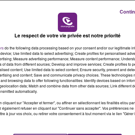
6h00 - 10h00
Contin
LA FAMILLE
Le respect de votre vie privée est notre priorité
ers
do the following data processing based on your consent and/or our legitimate int
device; Use limited data to select advertising; Create profiles for personalised adver
vertising; Measure advertising performance; Measure content performance; Unders
ns of data from different sources; Develop and improve services; Create profiles to 
alised content; Use limited data to select content; Ensure security, prevent and detect
ertising and content; Save and communicate privacy choices. These technologies
L'INSPECTION DU TRAVAIL RAPPELLE À
and browsing data to offer following functionalities: Identify devices based on infor
L'ORDRE SUR LES CONDITIONS DE...
eolocation data; Match and combine data from other data sources; Link different de
nsmitted automatically.
Alors que les dates de début des vendange
2026 s'est avéré être plus précoce que prévu,
cliquant sur "Accepter et fermer", ou affiner en sélectionnant les finalités et/ou pa
l'inspection du Travail en profite pour rappeler
 également refuser en cliquant sur "Continuer sans accepter". Vos préférences ne 
les conditions de...
tre à jour vos choix, ou retirer votre consentement à tout moment via le lien "Gérer 