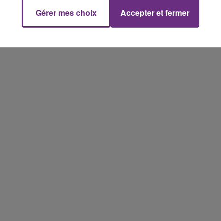
Gérer mes choix
Accepter et fermer
10h00 - 14h00
LE TICKET DE CAISSE