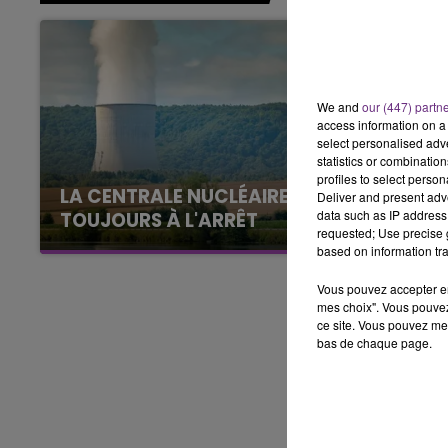
LE BEST OF DE LA FAMILLE
CHAMPAGNE FM
We and
our (447) partn
access information on a 
select personalised ad
statistics or combinatio
profiles to select person
LA CENTRALE NUCLÉAIRE DE CHOOZ
Deliver and present adv
data such as IP address 
TOUJOURS À L'ARRÊT
requested; Use precise g
Cela fait déjà une semaine que la centrale
based on information tra
nucléaire ardennaise est à l'arrêt. Une situation
Vous pouvez accepter en 
justifiée par la sécheresse intense qui est
mes choix". Vous pouvez
toujours présente.
ce site. Vous pouvez met
bas de chaque page.
LE
6h00 - 10h00
La Famille