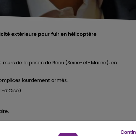
cité extérieure pour fuir en hélicoptère
 les murs de la prison de Réau (Seine-et-Marne), en
is complices lourdement armés.
l-d’Oise).
aire.
Contin