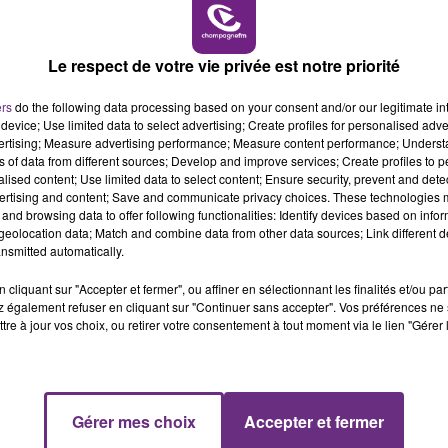
6h00 - 10h00
LA FAMILLE
Le respect de votre vie privée est notre priorité
ers
do the following data processing based on your consent and/or our legitimate int
device; Use limited data to select advertising; Create profiles for personalised adver
vertising; Measure advertising performance; Measure content performance; Unders
ns of data from different sources; Develop and improve services; Create profiles to 
alised content; Use limited data to select content; Ensure security, prevent and detect
LE MAGASIN JOUÉCLUB DE REIMS FERME
ertising and content; Save and communicate privacy choices. These technologies
and browsing data to offer following functionalities: Identify devices based on infor
SES PORTES
eolocation data; Match and combine data from other data sources; Link different de
C'était l'une des institutions du centre-ville
nsmitted automatically.
rémois. Le magasin JouéClub est contraint de
cliquant sur "Accepter et fermer", ou affiner en sélectionnant les finalités et/ou pa
fermer ses portes.
 également refuser en cliquant sur "Continuer sans accepter". Vos préférences ne 
tre à jour vos choix, ou retirer votre consentement à tout moment via le lien "Gérer 
10h00 - 14h00
Gérer mes choix
Accepter et fermer
LE TICKET DE CAISSE