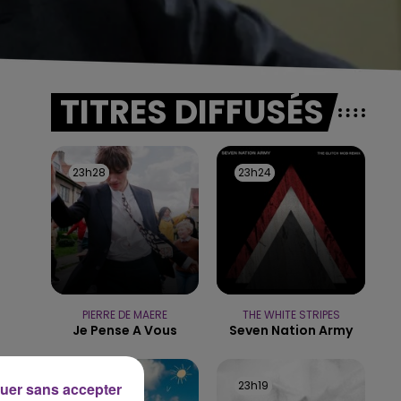
TITRES DIFFUSÉS
23h28
23h28
23h24
23h24
PIERRE DE MAERE
THE WHITE STRIPES
Je Pense A Vous
Seven Nation Army
23h22
23h22
23h19
23h19
uer sans accepter