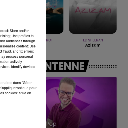
10h00 - 14h00
LE TICKET DE CAISSE
erest: Store and/or
tising; Use profiles to
JEREMY FREROT
ED SHEERAN
tand audiences through
Frerot
Azizam
personalise content; Use
 fraud, and fix errors;
 may process personal
mation actively
A L'ANTENNE
vices; Identify devices
rtenaires dans "Gérer
s'appliqueront que pour
les cookies" situé en
14h00 - 15h00
La Radio Pop