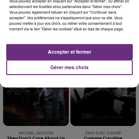
Vous pouvez accepter en cliquant sur "Accepter et fermer", ou affiner en
sélectionnant les finalités et/ou partenaires dans "Gérer mes choix".
Vous pouvez également refuser en cliquant sur "Continuer sans
accepter". Vos préférences ne s'appliqueront que pour ce site. Vous
pouvez mettre à jour vos choix, ou retirer votre consentement à tout
moment via le lien "Gérer les cookies" situé en bas de chaque page.
SHAWN MENDES & CAMILA
CHRISTOPHE MAE
La Lune
CABELLO
Accepter et fermer
Senorita
Gérer mes choix
7h58
7h58
7h55
7h55
MICHAEL JACKSON
ZAHO & MC SOLAAR
They Don't Care About Us
Comme Caroline