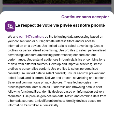
La vendange en Champagne a débuté ce jeudi 6
août dans la commune de Montgueux (Aube). Du
jamais vu !
Continuer sans accepter
Le respect de votre vie privée est notre priorité
We and
our (447) partners
do the following data processing based on
your consent and/or our legitimate interest: Store and/or access
information on a device; Use limited data to select advertising; Create
profiles for personalised advertising; Use profiles to select personalised
L'INSPECTION DU TRAVAIL RAPPELLE À
advertising; Measure advertising performance; Measure content
L'ORDRE SUR LES CONDITIONS DE...
performance; Understand audiences through statistics or combinations
of data from different sources; Develop and improve services; Create
Alors que les dates de début des vendange 2026
profiles to personalise content; Use profiles to select personalised
s'est avéré être plus précoce que prévu,
content; Use limited data to select content; Ensure security, prevent and
detect fraud, and fix errors; Deliver and present advertising and content;
l'inspection du Travail en profite pour rappeler
TITRES DIFFUSÉS
Save and communicate privacy choices. These technologies may
les conditions de...
process personal data such as IP address and browsing data to offer
following functionalities: Identify devices based on information actively
requested; Use precise geolocation data; Match and combine data from
8h11
8h11
8h05
8h05
other data sources; Link different devices; Identify devices based on
information transmitted automatically.