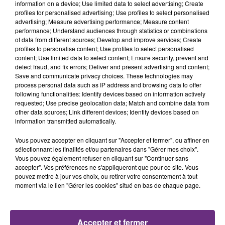
information on a device; Use limited data to select advertising; Create
profiles for personalised advertising; Use profiles to select personalised
advertising; Measure advertising performance; Measure content
19h35
19h35
19h28
19h28
performance; Understand audiences through statistics or combinations
of data from different sources; Develop and improve services; Create
profiles to personalise content; Use profiles to select personalised
content; Use limited data to select content; Ensure security, prevent and
detect fraud, and fix errors; Deliver and present advertising and content;
Save and communicate privacy choices. These technologies may
process personal data such as IP address and browsing data to offer
following functionalities: Identify devices based on information actively
requested; Use precise geolocation data; Match and combine data from
other data sources; Link different devices; Identify devices based on
information transmitted automatically.
TEDDY SWIMS
BB BRUNES
Mr Know It All
Coups Et Blessures
Vous pouvez accepter en cliquant sur "Accepter et fermer", ou affiner en
sélectionnant les finalités et/ou partenaires dans "Gérer mes choix".
19h25
19h25
19h21
19h21
Vous pouvez également refuser en cliquant sur "Continuer sans
accepter". Vos préférences ne s'appliqueront que pour ce site. Vous
pouvez mettre à jour vos choix, ou retirer votre consentement à tout
moment via le lien "Gérer les cookies" situé en bas de chaque page.
Accepter et fermer