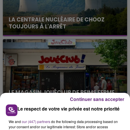
LA CENTRALE NUCLÉAIRE DE CHOOZ
TOUJOURS À L'ARRÊT
Cela fait déjà une semaine que la centrale
nucléaire ardennaise est à l'arrêt. Une situation
justifiée par la sécheresse intense qui est toujours
présente.
LE MAGASIN JOUÉCLUB DE REIMS FERME
SES PORTES
Continuer sans accepter
C'était l'une des institutions du centre-ville
Le respect de votre vie privée est notre priorité
rémois. Le magasin JouéClub est contraint de
fermer ses portes.
We and
our (447) partners
do the following data processing based on
TITRES DIFFUSÉS
your consent and/or our legitimate interest: Store and/or access