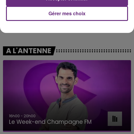
Gérer mes choix
ARIANA GRANDE
NELLY FURTADO
Hate That I Made You Love
I'm Like A Bird
Me
A L'ANTENNE
16h00 - 20h00
Le Week-end Champagne FM