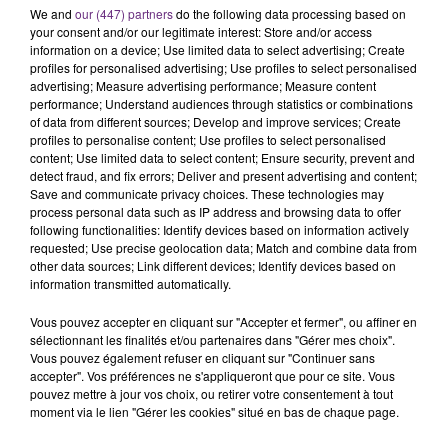
We and
our (447) partners
do the following data processing based on
Une automobiliste s'est retrouvée piégée dans
your consent and/or our legitimate interest: Store and/or access
son véhicule après une collision avec un poids
information on a device; Use limited data to select advertising; Create
lourd. Très grièvement blessée, la jeune femme
profiles for personalised advertising; Use profiles to select personalised
TITRES DIFFUSÉS
advertising; Measure advertising performance; Measure content
de 20 ans a été...
performance; Understand audiences through statistics or combinations
of data from different sources; Develop and improve services; Create
profiles to personalise content; Use profiles to select personalised
11h04
11h04
11h01
11h01
content; Use limited data to select content; Ensure security, prevent and
detect fraud, and fix errors; Deliver and present advertising and content;
Save and communicate privacy choices. These technologies may
process personal data such as IP address and browsing data to offer
following functionalities: Identify devices based on information actively
requested; Use precise geolocation data; Match and combine data from
other data sources; Link different devices; Identify devices based on
information transmitted automatically.
Vous pouvez accepter en cliquant sur "Accepter et fermer", ou affiner en
sélectionnant les finalités et/ou partenaires dans "Gérer mes choix".
JASON DERULO
TEDDY SWIMS
Vous pouvez également refuser en cliquant sur "Continuer sans
Want To Want Me
Mr Know It All
accepter". Vos préférences ne s'appliqueront que pour ce site. Vous
pouvez mettre à jour vos choix, ou retirer votre consentement à tout
moment via le lien "Gérer les cookies" situé en bas de chaque page.
10h58
10h58
10h56
10h56