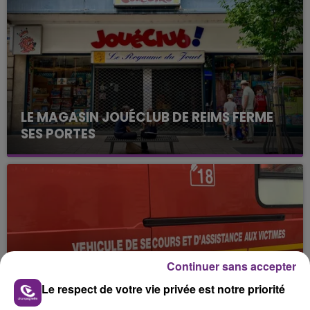
LE MAGASIN JOUÉCLUB DE REIMS FERME
SES PORTES
C'était l'une des institutions du centre-ville
rémois. Le magasin JouéClub est contraint de
fermer ses portes.
Continuer sans accepter
Le respect de votre vie privée est notre priorité
UNE JEUNE AUTOMOBILISTE GRIÈVEMENT
BLESSÉE