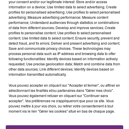
your consent and/or our legitimate interest: Store and/or access
fermer ses portes.
information on a device; Use limited data to select advertising; Create
TITRES DIFFUSÉS
profiles for personalised advertising; Use profiles to select personalised
advertising; Measure advertising performance; Measure content
performance; Understand audiences through statistics or combinations
1h12
1h12
1h09
1h09
of data from different sources; Develop and improve services; Create
profiles to personalise content; Use profiles to select personalised
content; Use limited data to select content; Ensure security, prevent and
detect fraud, and fix errors; Deliver and present advertising and content;
Save and communicate privacy choices. These technologies may
process personal data such as IP address and browsing data to offer
following functionalities: Identify devices based on information actively
requested; Use precise geolocation data; Match and combine data from
other data sources; Link different devices; Identify devices based on
information transmitted automatically.
Vous pouvez accepter en cliquant sur "Accepter et fermer", ou affiner en
BENSON BOONE
ADELE CASTILLON
sélectionnant les finalités et/ou partenaires dans "Gérer mes choix".
Mystical Magical
Ete Avec Toi
Vous pouvez également refuser en cliquant sur "Continuer sans
accepter". Vos préférences ne s'appliqueront que pour ce site. Vous
1h06
1h06
1h03
1h03
pouvez mettre à jour vos choix, ou retirer votre consentement à tout
moment via le lien "Gérer les cookies" situé en bas de chaque page.