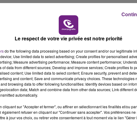
14h00 - 15h00
Contin
LA RADIO POP
Le respect de votre vie privée est notre priorité
ers
do the following data processing based on your consent and/or our legitimate int
device; Use limited data to select advertising; Create profiles for personalised adver
vertising; Measure advertising performance; Measure content performance; Unders
ns of data from different sources; Develop and improve services; Create profiles to 
alised content; Use limited data to select content; Ensure security, prevent and detect
éritable icone dans la pop culture.
ertising and content; Save and communicate privacy choices. These technologies
and browsing data to offer following functionalities: Identify devices based on infor
 s'est vendu à des millions d'exemplaires à travers le glo
eolocation data; Match and combine data from other data sources; Link different de
nsmitted automatically.
la star sont reportés mais il y a quelques semaines, Dua Li
r plus de 5 millions de personnes.
cliquant sur "Accepter et fermer", ou affiner en sélectionnant les finalités et/ou pa
 également refuser en cliquant sur "Continuer sans accepter". Vos préférences ne 
tre à jour vos choix, ou retirer votre consentement à tout moment via le lien "Gérer 