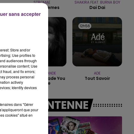
STROMAE
SHAKIRA FEAT. BURNA BOY
Tous Les Memes
Dai Dai
15h00 - 19h00
uer sans accepter
LE CLUB CHAMPAGNE FM
12h59
12h59
12h56
12h56
erest: Store and/or
tising; Use profiles to
tand audiences through
personalise content; Use
 fraud, and fix errors;
ARIANA GRANDE
ADE
 may process personal
Hate That I Made You
Tout Savoir
mation actively
Love Me
be.
vices; Identify devices
pa
A L'ANTENNE
rtenaires dans "Gérer
s'appliqueront que pour
les cookies" situé en