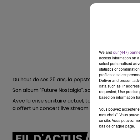
10h00 - 14h00
LE TICKET DE CAISSE
We and
our (447) partn
access information on a 
select personalised ad
statistics or combinatio
profiles to select person
Du haut de ses 25 ans, la popstar est devenue une v
Deliver and present adv
data such as IP address 
Son album "Future Nostalgia", sortie le 27 mars 2020,
requested; Use precise g
based on information tra
Avec la crise sanitaire actuel, tous les concerts de 
a offert un concert live stream qui a été visionné pa
Vous pouvez accepter en 
mes choix". Vous pouvez
ce site. Vous pouvez met
bas de chaque page.
FIL D'ACTUS