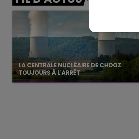
15h00 - 19h00
Le Club Champagne FM
LA CENTRALE NUCLÉAIRE DE CHOOZ
TOUJOURS À L'ARRÊT
Cela fait déjà une semaine que la centrale
nucléaire ardennaise est à l'arrêt. Une situation
justifiée par la sécheresse intense qui est
toujours présente.