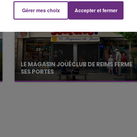
Gérer mes choix
Accepter et fermer
19h00 - 19h15
LA POP MACHINE - CHAMPAGNE FM
LE MAGASIN JOUÉCLUB DE REIMS FERME
SES PORTES
C'était l'une des institutions du centre-ville
rémois. Le magasin JouéClub est contraint de
fermer ses portes.