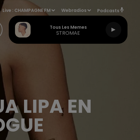
Live :
CHAMPAGNE FM
Webradios
Podcasts
Tous Les Memes
STROMAE
A LIPA EN
OGUE