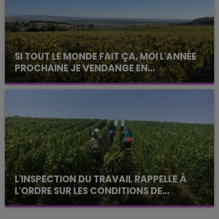
SI TOUT LE MONDE FAIT ÇA, MOI L'ANNÉE
PROCHAINE JE VENDANGE EN...
La vendange en Champagne a débuté ce jeudi 6
août dans la commune de Montgueux (Aube). Du
jamais vu !
L'INSPECTION DU TRAVAIL RAPPELLE À
L'ORDRE SUR LES CONDITIONS DE...
Alors que les dates de début des vendange 2026
s'est avéré être plus précoce que prévu,