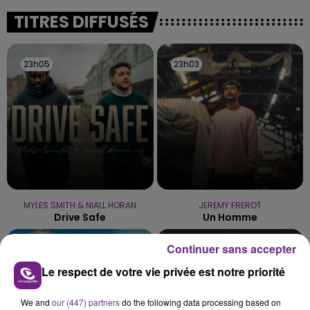
l'inspection du Travail en profite pour rappeler
TITRES DIFFUSÉS
les conditions de...
23h05
23h05
23h03
23h03
MYLES SMITH & NIALL HORAN
JEREMY FREROT
Drive Safe
Un Homme
Continuer sans accepter
23h00
23h00
22h58
22h58
Le respect de votre vie privée est notre priorité
We and
our (447) partners
do the following data processing based on