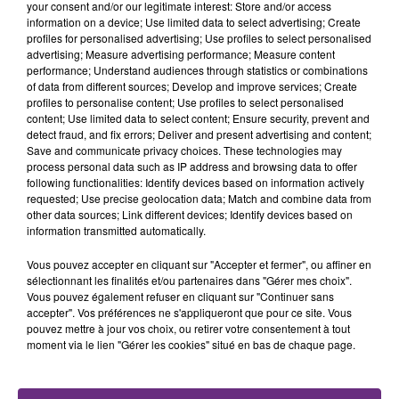
your consent and/or our legitimate interest: Store and/or access
information on a device; Use limited data to select advertising; Create
profiles for personalised advertising; Use profiles to select personalised
advertising; Measure advertising performance; Measure content
performance; Understand audiences through statistics or combinations
of data from different sources; Develop and improve services; Create
profiles to personalise content; Use profiles to select personalised
ALEX WARREN
DJ GOJA & JASON DERULO &
content; Use limited data to select content; Ensure security, prevent and
Fever Dream
MELODY
detect fraud, and fix errors; Deliver and present advertising and content;
Mi Chico
Save and communicate privacy choices. These technologies may
process personal data such as IP address and browsing data to offer
following functionalities: Identify devices based on information actively
A L'ANTENNE
requested; Use precise geolocation data; Match and combine data from
other data sources; Link different devices; Identify devices based on
information transmitted automatically.
Vous pouvez accepter en cliquant sur "Accepter et fermer", ou affiner en
sélectionnant les finalités et/ou partenaires dans "Gérer mes choix".
Vous pouvez également refuser en cliquant sur "Continuer sans
accepter". Vos préférences ne s'appliqueront que pour ce site. Vous
pouvez mettre à jour vos choix, ou retirer votre consentement à tout
moment via le lien "Gérer les cookies" situé en bas de chaque page.
14h00 - 15h00