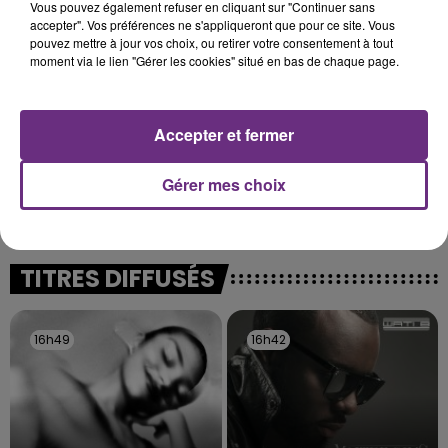
Vous pouvez également refuser en cliquant sur "Continuer sans
justifiée par la sécheresse intense qui est toujours
accepter". Vos préférences ne s'appliqueront que pour ce site. Vous
présente.
pouvez mettre à jour vos choix, ou retirer votre consentement à tout
moment via le lien "Gérer les cookies" situé en bas de chaque page.
Accepter et fermer
LE MAGASIN JOUÉCLUB DE REIMS FERME
Gérer mes choix
SES PORTES
C'était l'une des institutions du centre-ville
rémois. Le magasin JouéClub est contraint de
fermer ses portes.
TITRES DIFFUSÉS
16h49
16h49
16h42
16h42