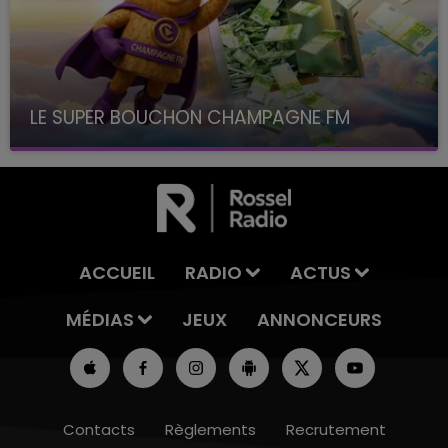
LE SUPER BOUCHON CHAMPAGNE FM
avec La Famille Champagne FM, à 8H10
ACCUEIL
RADIO
ACTUS
MÉDIAS
JEUX
ANNONCEURS
Contacts
Règlements
Recrutement