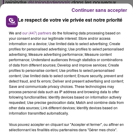
rejoindre
@UnionArdennais
dans les nouveaux
locaux
@RosselEstMedias
�x܍
Continuer sans accepter
pic.twitter.com/ggzOqjpVgm
Le respect de votre vie privée est notre priorité
— champagnefm (@champagnefm)
April 28, 2021
We and
our (447) partners
do the following data processing based on
your consent and/or our legitimate interest: Store and/or access
FIL D'ACTUS
information on a device; Use limited data to select advertising; Create
profiles for personalised advertising; Use profiles to select personalised
advertising; Measure advertising performance; Measure content
performance; Understand audiences through statistics or combinations
of data from different sources; Develop and improve services; Create
profiles to personalise content; Use profiles to select personalised
content; Use limited data to select content; Ensure security, prevent and
detect fraud, and fix errors; Deliver and present advertising and content;
Save and communicate privacy choices. These technologies may
process personal data such as IP address and browsing data to offer
following functionalities: Identify devices based on information actively
requested; Use precise geolocation data; Match and combine data from
LA CENTRALE NUCLÉAIRE DE CHOOZ
other data sources; Link different devices; Identify devices based on
information transmitted automatically.
TOUJOURS À L'ARRÊT
Cela fait déjà une semaine que la centrale
Vous pouvez accepter en cliquant sur "Accepter et fermer", ou affiner en
nucléaire ardennaise est à l'arrêt. Une situation
sélectionnant les finalités et/ou partenaires dans "Gérer mes choix".