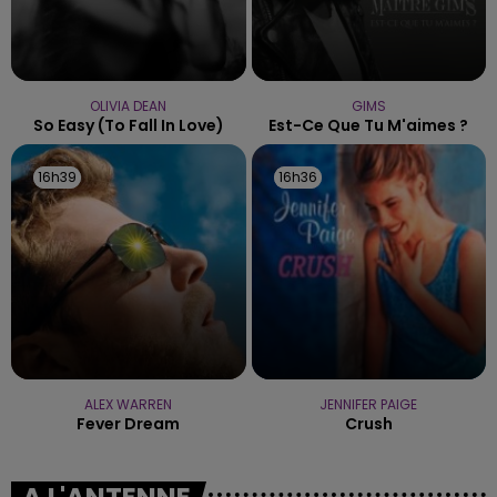
OLIVIA DEAN
GIMS
So Easy (to Fall In Love)
Est-Ce Que Tu M'aimes ?
16h39
16h39
16h36
16h36
ALEX WARREN
JENNIFER PAIGE
Fever Dream
Crush