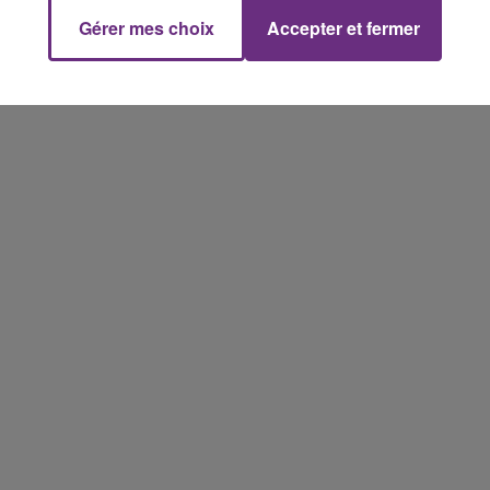
conviés !
Gérer mes choix
Accepter et fermer
14h00 - 15h00
La Radio Pop