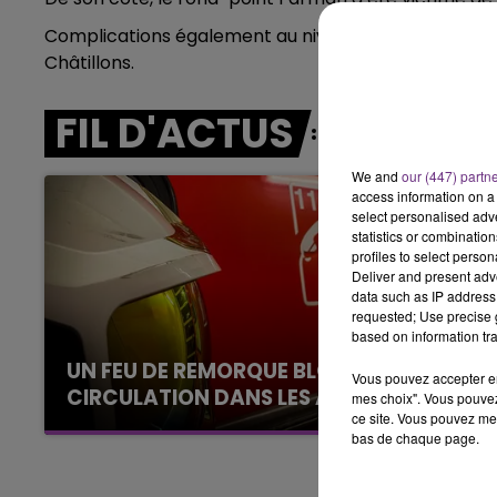
6h00 - 10h00
LA FAMILLE
Complications également au niveau de Reims Village,
Châtillons.
FIL D'ACTUS
We and
our (447) partn
access information on a 
select personalised ad
statistics or combinatio
profiles to select person
Deliver and present adv
data such as IP address 
requested; Use precise g
based on information tra
UN FEU DE REMORQUE BLOQUE LA
Vous pouvez accepter en 
CIRCULATION DANS LES ARDENNES
mes choix". Vous pouvez
ce site. Vous pouvez met
Un feu de remorque s'est déclaré ce mercredi
bas de chaque page.
en fin de matinée sur l'A34.