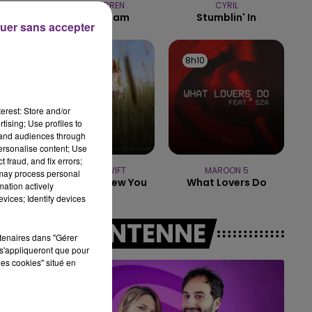
ALEX WARREN
CYRIL
14h00 - 15h00
Fever Dream
Stumblin' In
LA RADIO POP
uer sans accepter
8h13
8h13
8h10
8h10
erest: Store and/or
tising; Use profiles to
tand audiences through
personalise content; Use
 fraud, and fix errors;
TAYLOR SWIFT
MAROON 5
 may process personal
I Knew It, I Knew You
What Lovers Do
mation actively
vices; Identify devices
A L'ANTENNE
rtenaires dans "Gérer
s'appliqueront que pour
les cookies" situé en