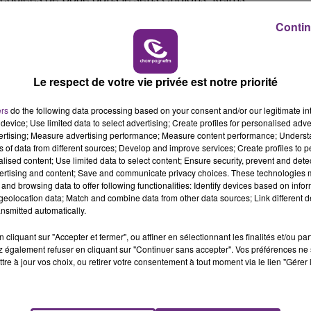
10h00 - 14h00
LE TICKET DE CAISSE
 sur l’A4 au niveau de Cormontreuil et dans le quartier
Contin
Le respect de votre vie privée est notre priorité
ers
do the following data processing based on your consent and/or our legitimate int
device; Use limited data to select advertising; Create profiles for personalised adver
vertising; Measure advertising performance; Measure content performance; Unders
ns of data from different sources; Develop and improve services; Create profiles to 
alised content; Use limited data to select content; Ensure security, prevent and detect
ertising and content; Save and communicate privacy choices. These technologies
and browsing data to offer following functionalities: Identify devices based on infor
eolocation data; Match and combine data from other data sources; Link different de
nsmitted automatically.
VENEZ FÊTER CE WEEK-END
cliquant sur "Accepter et fermer", ou affiner en sélectionnant les finalités et/ou pa
L'ANNIVERSAIRE DE WOINIC
 également refuser en cliquant sur "Continuer sans accepter". Vos préférences ne 
tre à jour vos choix, ou retirer votre consentement à tout moment via le lien "Gérer 
Ce samedi 8 août sera un grand jour :
l'anniversaire du plus gros sanglier du monde.
Une fête est donc organisée et vous êtes tous