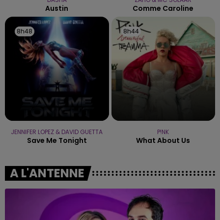
Austin
Comme Caroline
8h48
8h48
8h44
8h44
JENNIFER LOPEZ & DAVID GUETTA
P!NK
Save Me Tonight
What About Us
A L'ANTENNE