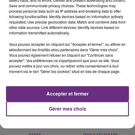
detect fraud, and fix errors; Deliver and present advertising and content;
Save and communicate privacy choices. These technologies may
process personal data such as IP address and browsing data to offer
following functionalities: Identify devices based on information actively
VENEZ FÊTER CE WEEK-END
requested; Use precise geolocation data; Match and combine data from
L'ANNIVERSAIRE DE WOINIC
other data sources; Link different devices; Identify devices based on
information transmitted automatically.
Ce samedi 8 août sera un grand jour :
l'anniversaire du plus gros sanglier du monde.
Vous pouvez accepter en cliquant sur "Accepter et fermer", ou affiner en
Une fête est donc organisée et vous êtes tous
sélectionnant les finalités et/ou partenaires dans "Gérer mes choix".
TITRES DIFFUSÉS
Vous pouvez également refuser en cliquant sur "Continuer sans
conviés !
accepter". Vos préférences ne s'appliqueront que pour ce site. Vous
pouvez mettre à jour vos choix, ou retirer votre consentement à tout
moment via le lien "Gérer les cookies" situé en bas de chaque page.
8h59
8h59
8h56
8h56
Accepter et fermer
Gérer mes choix
DASHA
ZAHO & MC SOLAAR