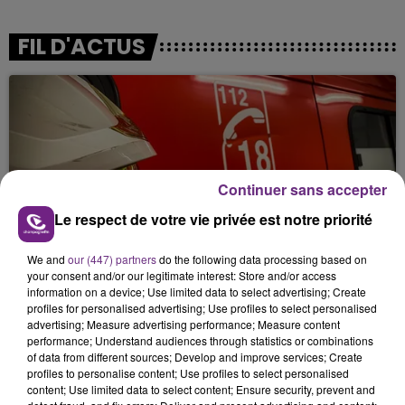
FIL D'ACTUS
Continuer sans accepter
Le respect de votre vie privée est notre priorité
UN FEU DE REMORQUE BLOQUE LA
CIRCULATION DANS LES ARDENNES
We and
our (447) partners
do the following data processing based on
your consent and/or our legitimate interest: Store and/or access
Un feu de remorque s'est déclaré ce mercredi en
information on a device; Use limited data to select advertising; Create
fin de matinée sur l'A34.
profiles for personalised advertising; Use profiles to select personalised
advertising; Measure advertising performance; Measure content
performance; Understand audiences through statistics or combinations
of data from different sources; Develop and improve services; Create
profiles to personalise content; Use profiles to select personalised
content; Use limited data to select content; Ensure security, prevent and