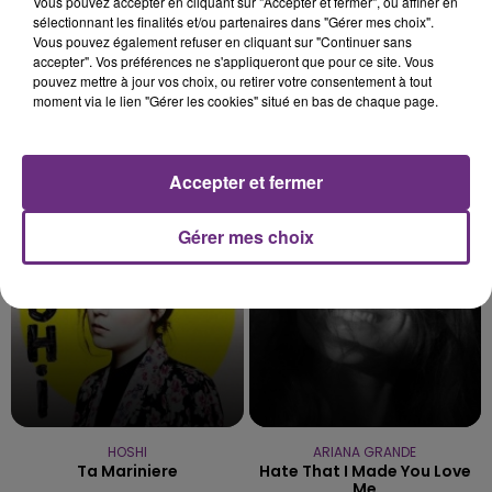
Vous pouvez accepter en cliquant sur "Accepter et fermer", ou affiner en
sélectionnant les finalités et/ou partenaires dans "Gérer mes choix".
Vous pouvez également refuser en cliquant sur "Continuer sans
accepter". Vos préférences ne s'appliqueront que pour ce site. Vous
pouvez mettre à jour vos choix, ou retirer votre consentement à tout
moment via le lien "Gérer les cookies" situé en bas de chaque page.
PIERRE DE MAERE
ALEX WARREN
Je Pense A Vous
Ordinary
Accepter et fermer
13h49
13h49
13h46
13h46
Gérer mes choix
HOSHI
ARIANA GRANDE
Ta Mariniere
Hate That I Made You Love
Me