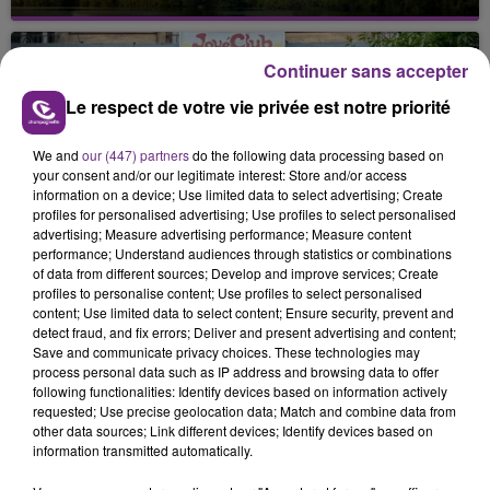
Cela fait déjà une semaine que la centrale
nucléaire ardennaise est à l'arrêt. Une situation
justifiée par la sécheresse intense qui est toujours
Continuer sans accepter
présente.
Le respect de votre vie privée est notre priorité
We and
our (447) partners
do the following data processing based on
your consent and/or our legitimate interest: Store and/or access
information on a device; Use limited data to select advertising; Create
profiles for personalised advertising; Use profiles to select personalised
LE MAGASIN JOUÉCLUB DE REIMS FERME
advertising; Measure advertising performance; Measure content
SES PORTES
performance; Understand audiences through statistics or combinations
of data from different sources; Develop and improve services; Create
C'était l'une des institutions du centre-ville
profiles to personalise content; Use profiles to select personalised
rémois. Le magasin JouéClub est contraint de
content; Use limited data to select content; Ensure security, prevent and
detect fraud, and fix errors; Deliver and present advertising and content;
fermer ses portes.
TITRES DIFFUSÉS
Save and communicate privacy choices. These technologies may
process personal data such as IP address and browsing data to offer
following functionalities: Identify devices based on information actively
requested; Use precise geolocation data; Match and combine data from
14h00
14h00
13h57
13h57
other data sources; Link different devices; Identify devices based on
information transmitted automatically.