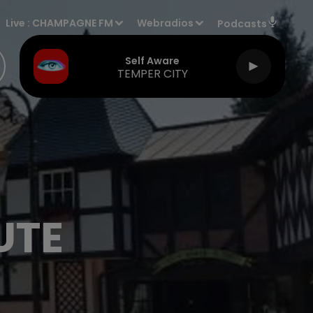
Live :
CHAMPAGNE FM
Webradios
Podcasts
Self Aware
TEMPER CITY
UTE