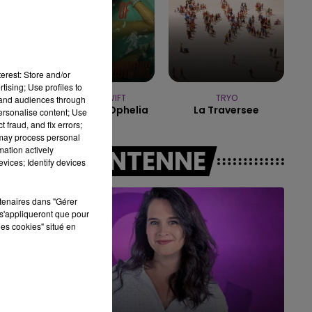
16h00 - 20h00
LE WEEK-END CHAMPAGNE FM
erest: Store and/or
tising; Use profiles to
TAYLOR SWIFT
TRYO
tand audiences through
The Fate Of Ophelia
La Traversee
personalise content; Use
 fraud, and fix errors;
 may process personal
mation actively
A L'ANTENNE
vices; Identify devices
rtenaires dans "Gérer
s'appliqueront que pour
les cookies" situé en
7h00 - 11h00
BEST OF