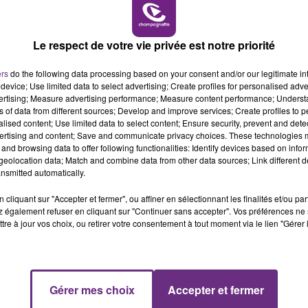
11h00 - 16h00
LE WEEK-END CHAMPAGNE FM
Le respect de votre vie privée est notre priorité
ers
do the following data processing based on your consent and/or our legitimate int
device; Use limited data to select advertising; Create profiles for personalised adver
LE MAGASIN JOUÉCLUB DE REIMS FERME
vertising; Measure advertising performance; Measure content performance; Unders
SES PORTES
ns of data from different sources; Develop and improve services; Create profiles to 
alised content; Use limited data to select content; Ensure security, prevent and detect
C'était l'une des institutions du centre-ville
ertising and content; Save and communicate privacy choices. These technologies
rémois. Le magasin JouéClub est contraint de
and browsing data to offer following functionalities: Identify devices based on infor
eolocation data; Match and combine data from other data sources; Link different de
fermer ses portes.
nsmitted automatically.
cliquant sur "Accepter et fermer", ou affiner en sélectionnant les finalités et/ou pa
 également refuser en cliquant sur "Continuer sans accepter". Vos préférences ne 
tre à jour vos choix, ou retirer votre consentement à tout moment via le lien "Gérer 
16h00 - 20h00
Gérer mes choix
Accepter et fermer
FM
Le Week-end Champagne FM