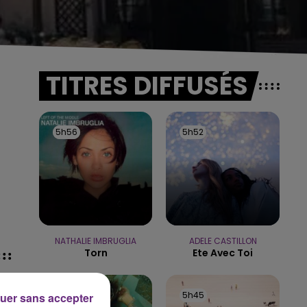
TITRES DIFFUSÉS
5h56
5h56
5h52
5h52
NATHALIE IMBRUGLIA
ADELE CASTILLON
Torn
Ete Avec Toi
5h49
5h49
5h45
5h45
uer sans accepter