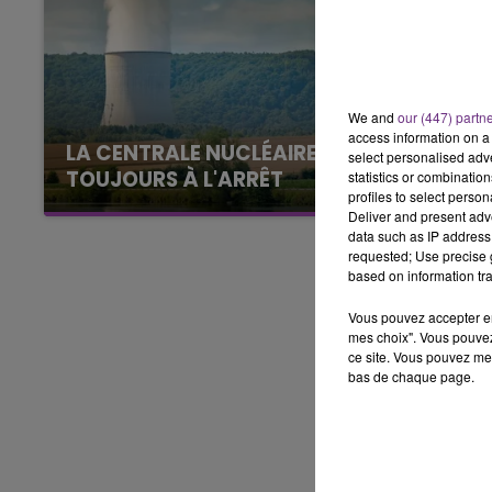
7h00 - 11h00
BEST OF
We and
our (447) partn
access information on a 
LA CENTRALE NUCLÉAIRE DE CHOOZ
select personalised ad
TOUJOURS À L'ARRÊT
statistics or combinatio
profiles to select person
Cela fait déjà une semaine que la centrale
Deliver and present adv
nucléaire ardennaise est à l'arrêt. Une situation
data such as IP address 
requested; Use precise g
justifiée par la sécheresse intense qui est
based on information tra
toujours présente.
Vous pouvez accepter en 
mes choix". Vous pouvez
ce site. Vous pouvez met
bas de chaque page.
11h00 - 16h00
Le week-end Champagne 