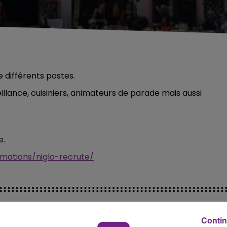
 différents postes.
llance, cuisiniers, animateurs de parade mais aussi
e.
rmations/niglo-recrute/
Contin