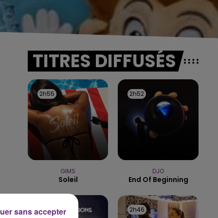
TITRES DIFFUSÉS
2h55
2h55
2h52
2h52
GIMS
DJO
Soleil
End Of Beginning
2h49
2h49
2h46
2h46
uer sans accepter