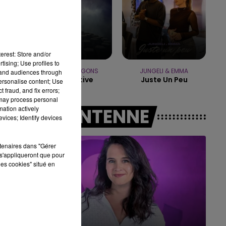
16h00 - 20h00
LE WEEK-END CHAMPAGNE FM
erest: Store and/or
tising; Use profiles to
IMAGINE DRAGONS
JUNGELI & EMMA
tand audiences through
Radioactive
Juste Un Peu
personalise content; Use
 fraud, and fix errors;
 may process personal
mation actively
A L'ANTENNE
vices; Identify devices
rtenaires dans "Gérer
s'appliqueront que pour
les cookies" situé en
7h00 - 11h00
BEST OF