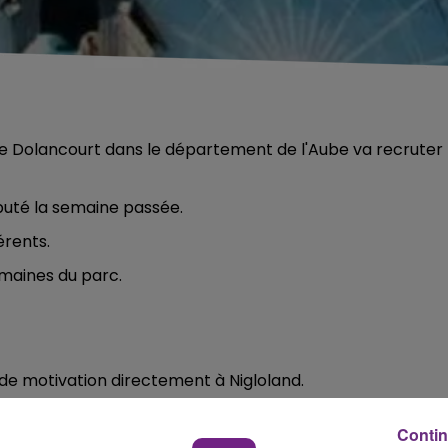
s de Dolancourt dans le département de l'Aube va recruter
buté la semaine passée.
érents.
maines du parc.
 de motivation directement à Nigloland.
nnes) aura lieu fin juin, pour la période estivale.
Contin