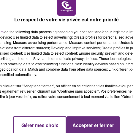
-septembre en préparation des festivités d'Halloween.
11h00 - 16h00
LE WEEK-END CHAMPAGNE FM
Le respect de votre vie privée est notre priorité
ers
do the following data processing based on your consent and/or our legitimate int
device; Use limited data to select advertising; Create profiles for personalised adver
vertising; Measure advertising performance; Measure content performance; Unders
ns of data from different sources; Develop and improve services; Create profiles to 
alised content; Use limited data to select content; Ensure security, prevent and detect
ertising and content; Save and communicate privacy choices. These technologies
and browsing data to offer following functionalities: Identify devices based on infor
eolocation data; Match and combine data from other data sources; Link different de
nsmitted automatically.
LE MAGASIN JOUÉCLUB DE REIMS FERME
cliquant sur "Accepter et fermer", ou affiner en sélectionnant les finalités et/ou pa
SES PORTES
 également refuser en cliquant sur "Continuer sans accepter". Vos préférences ne 
tre à jour vos choix, ou retirer votre consentement à tout moment via le lien "Gérer 
C'était l'une des institutions du centre-ville
rémois. Le magasin JouéClub est contraint de
fermer ses portes.
16h00 - 20h00
Gérer mes choix
Accepter et fermer
FM
Le Week-end Champagne FM