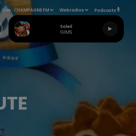
Live :
CHAMPAGNE FM
Webradios
Podcasts
Soleil
GIMS
UTE