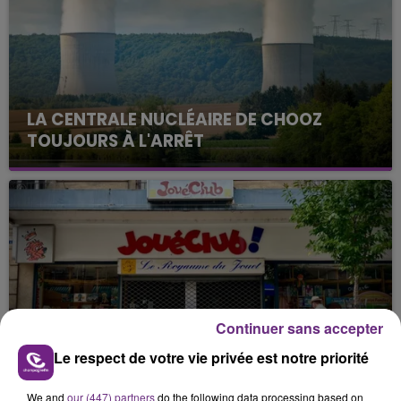
LA CENTRALE NUCLÉAIRE DE CHOOZ
TOUJOURS À L'ARRÊT
Cela fait déjà une semaine que la centrale
nucléaire ardennaise est à l'arrêt. Une situation
justifiée par la sécheresse intense qui est toujours
présente.
Continuer sans accepter
LE MAGASIN JOUÉCLUB DE REIMS FERME
Le respect de votre vie privée est notre priorité
SES PORTES
C'était l'une des institutions du centre-ville
We and
our (447) partners
do the following data processing based on