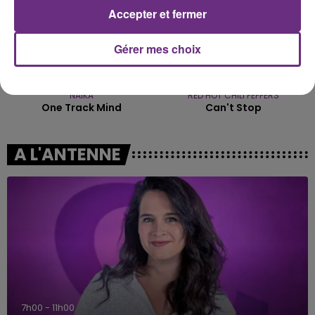
Accepter et fermer
Gérer mes choix
NAÏKA
RED HOT CHILI PEPPERS
One Track Mind
Can't Stop
A L'ANTENNE
7h00 - 11h00