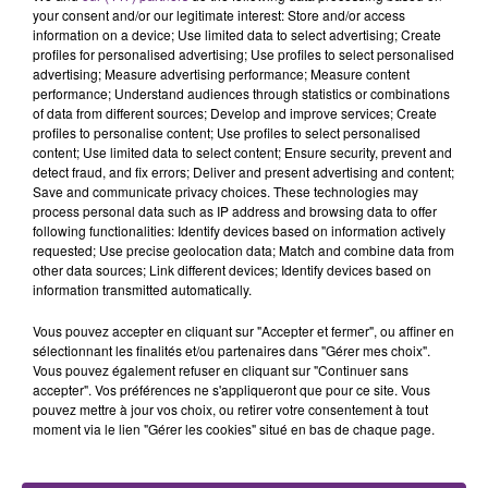
rémois. Le magasin JouéClub est contraint de
your consent and/or our legitimate interest: Store and/or access
fermer ses portes.
information on a device; Use limited data to select advertising; Create
TITRES DIFFUSÉS
profiles for personalised advertising; Use profiles to select personalised
advertising; Measure advertising performance; Measure content
performance; Understand audiences through statistics or combinations
of data from different sources; Develop and improve services; Create
23h16
23h16
23h13
23h13
profiles to personalise content; Use profiles to select personalised
content; Use limited data to select content; Ensure security, prevent and
detect fraud, and fix errors; Deliver and present advertising and content;
Save and communicate privacy choices. These technologies may
process personal data such as IP address and browsing data to offer
following functionalities: Identify devices based on information actively
requested; Use precise geolocation data; Match and combine data from
other data sources; Link different devices; Identify devices based on
information transmitted automatically.
Vous pouvez accepter en cliquant sur "Accepter et fermer", ou affiner en
MANON LISA
BOULEVARD DES AIRS
sélectionnant les finalités et/ou partenaires dans "Gérer mes choix".
Le Petit Pecheur
Bruxelles
Vous pouvez également refuser en cliquant sur "Continuer sans
accepter". Vos préférences ne s'appliqueront que pour ce site. Vous
pouvez mettre à jour vos choix, ou retirer votre consentement à tout
23h09
23h09
23h05
23h05
moment via le lien "Gérer les cookies" situé en bas de chaque page.