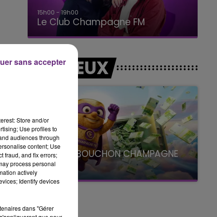
15h00 - 19h00
Le Club Champagne FM
LES JEUX
uer sans accepter
erest: Store and/or
tising; Use profiles to
tand audiences through
personalise content; Use
LE SUPER BOUCHON CHAMPAGNE
 fraud, and fix errors;
FM
 may process personal
mation actively
avec La Famille Champagne FM, à 8H10
vices; Identify devices
rtenaires dans "Gérer
s'appliqueront que pour