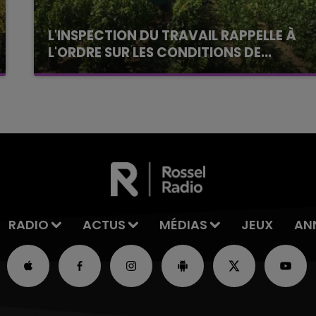
L'INSPECTION DU TRAVAIL RAPPELLE À
L'ORDRE SUR LES CONDITIONS DE...
Alors que les dates de début des vendange
2026 s'est avéré être plus précoce que prévu,
l'inspection du Travail en profite pour rappeler
les conditions de...
RADIO
ACTUS
MÉDIAS
JEUX
AN