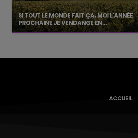
SI TOUT LE MONDE FAIT ÇA, MOI L'ANNÉE
PROCHAINE JE VENDANGE EN...
La vendange en Champagne a débuté ce jeudi
6 août dans la commune de Montgueux (Aube).
Du jamais vu !
ACCUEIL