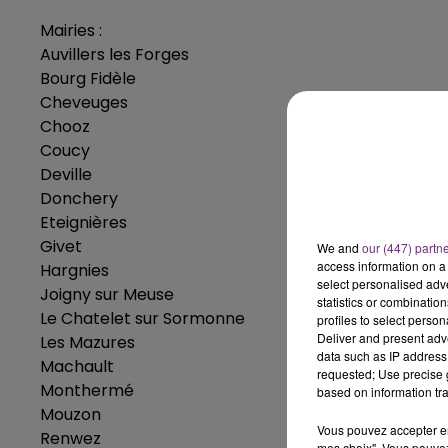
10h00 - 14h00
Mairies :
LE TICKET DE CAISSE
Auvillers les Forges
Bourg Fidèle
Cheveuges
Chooz
Coucy
Deville
Donchery
Eteignières
Givet
We and
our (447) partn
access information on a 
Hargnies
select personalised ad
Joigny sur Meuse
statistics or combinatio
Le Chatelet sur Sormonne
profiles to select person
Deliver and present adv
Les Mazures
data such as IP address 
Machault
requested; Use precise g
Monthermé
based on information tra
Mouzon
Vous pouvez accepter en 
Renwez
mes choix". Vous pouvez