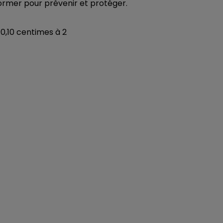
ormer pour prévenir et protéger.
10h00 - 14h00
LE TICKET DE CAISSE
0,10 centimes à 2