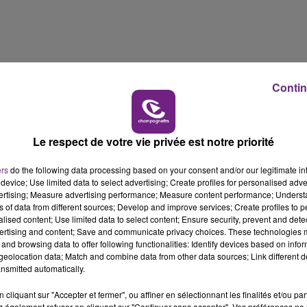
14h00 - 15h00
La Radio Pop
Contin
Le respect de votre vie privée est notre priorité
ers
do the following data processing based on your consent and/or our legitimate int
device; Use limited data to select advertising; Create profiles for personalised adver
vertising; Measure advertising performance; Measure content performance; Unders
ns of data from different sources; Develop and improve services; Create profiles to 
alised content; Use limited data to select content; Ensure security, prevent and detect
ertising and content; Save and communicate privacy choices. These technologies
and browsing data to offer following functionalities: Identify devices based on infor
eolocation data; Match and combine data from other data sources; Link different de
nsmitted automatically.
cliquant sur "Accepter et fermer", ou affiner en sélectionnant les finalités et/ou pa
 également refuser en cliquant sur "Continuer sans accepter". Vos préférences ne 