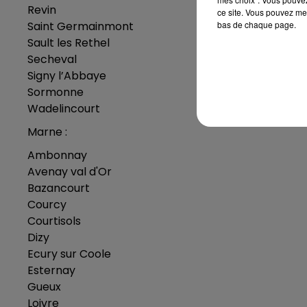
Revin
ce site. Vous pouvez met
Saint Germainmont
bas de chaque page.
Sault les Rethel
Secheval
Signy l’Abbaye
Sormonne
Wadelincourt
Marne :
Ambonnay
Avenay val d'Or
Bazancourt
Courcy
Courtisols
Dizy
Ecury sur Coole
Esternay
Gueux
Loivre