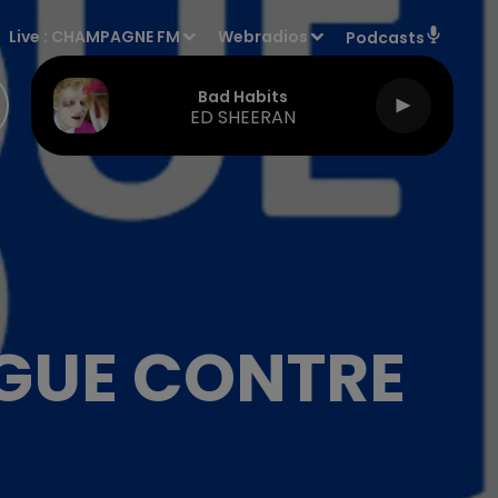
Live :
CHAMPAGNE FM
Webradios
Podcasts
Bad Habits
ED SHEERAN
IGUE CONTRE