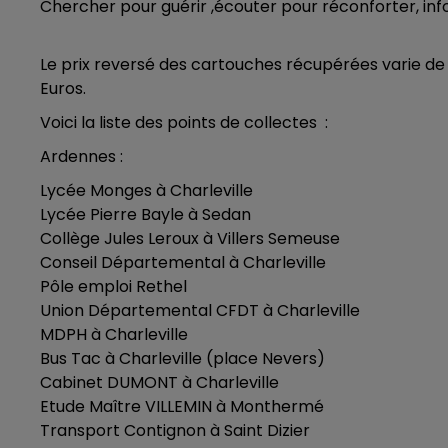
Chercher pour guérir ,é
couter pour réconforter, i
nf
6h00 - 10h00
LA FAMILLE
Le prix reversé des cartouches récupérées varie de 
Euros.
Voici la liste des points de collectes :
Ardennes :
Lycée Monges à Charleville
Lycée Pierre Bayle à Sedan
Collège Jules Leroux à Villers Semeuse
Conseil Départemental à Charleville
Pôle emploi Rethel
Union Départemental CFDT à Charleville
MDPH à Charleville
Bus Tac à Charleville (place Nevers)
Cabinet DUMONT à Charleville
Etude Maître VILLEMIN à Monthermé
Transport Contignon à Saint Dizier