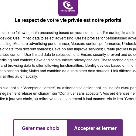
7h00 - 11h00
BEST OF
Le respect de votre vie privée est notre priorité
LE MAGASIN JOUÉCLUB DE REIMS FERME
SES PORTES
ers
do the following data processing based on your consent and/or our legitimate int
C'était l'une des institutions du centre-ville
device; Use limited data to select advertising; Create profiles for personalised adver
vertising; Measure advertising performance; Measure content performance; Unders
rémois. Le magasin JouéClub est contraint de
ns of data from different sources; Develop and improve services; Create profiles to 
fermer ses portes.
alised content; Use limited data to select content; Ensure security, prevent and detect
ertising and content; Save and communicate privacy choices. These technologies
and browsing data to offer following functionalities: Identify devices based on infor
eolocation data; Match and combine data from other data sources; Link different de
nsmitted automatically.
cliquant sur "Accepter et fermer", ou affiner en sélectionnant les finalités et/ou pa
 également refuser en cliquant sur "Continuer sans accepter". Vos préférences ne 
tre à jour vos choix, ou retirer votre consentement à tout moment via le lien "Gérer 
11h00 - 16h00
Gérer mes choix
Accepter et fermer
Le week-end Champagne FM