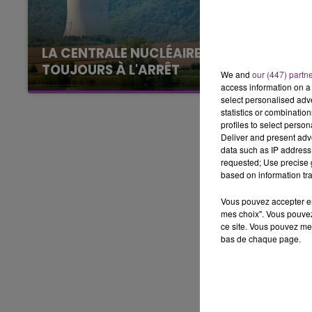
16h00 - 20h00
LE WEEK-END CHAMPAGNE FM
LA CENTRALE NUCLÉAIRE DE CHOOZ
TOUJOURS À L'ARRÊT
We and
our (447) partn
Cela fait déjà une semaine que la centrale
access information on a 
select personalised ad
nucléaire ardennaise est à l'arrêt. Une situation
statistics or combinatio
justifiée par la sécheresse intense qui est
profiles to select person
toujours présente.
Deliver and present adv
data such as IP address 
requested; Use precise g
based on information tra
Vous pouvez accepter en 
mes choix". Vous pouvez
ce site. Vous pouvez met
bas de chaque page.
7h00 - 11h00
agne FM
BEST OF