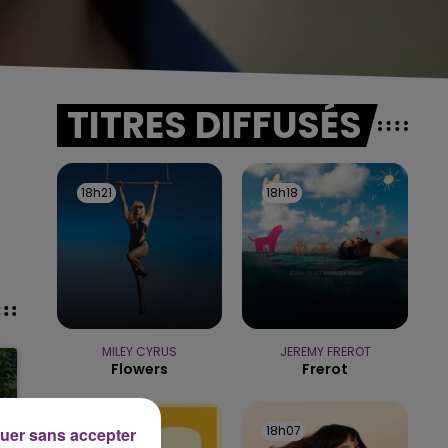
TITRES DIFFUSÉS
18h21
18h21
18h18
18h18
MILEY CYRUS
JEREMY FREROT
Flowers
Frerot
18h10
18h10
18h07
18h07
uer sans accepter