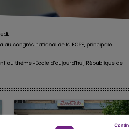
edi.
ra au congrès national de la FCPE, principale
ront au thème «Ecole d’aujourd’hui, République de
Contin