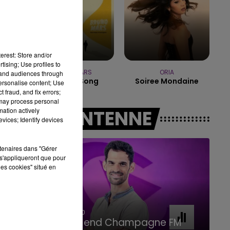
11h00 - 16h00
LE WEEK-END CHAMPAGNE FM
erest: Store and/or
tising; Use profiles to
BRUNO MARS
ORIA
tand audiences through
The Lazy Song
Soiree Mondaine
personalise content; Use
 fraud, and fix errors;
 may process personal
mation actively
A L'ANTENNE
vices; Identify devices
rtenaires dans "Gérer
s'appliqueront que pour
les cookies" situé en
16h00 - 20h00
Le Week-end Champagne FM